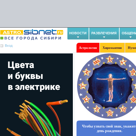
НОВОСТИ
РАЗВЛЕЧЕНИЯ
ОБЩЕН
Вход
Астрология
Хиромантия
Нуме
Чтобы узнать свой знак, укажит
день рождения.