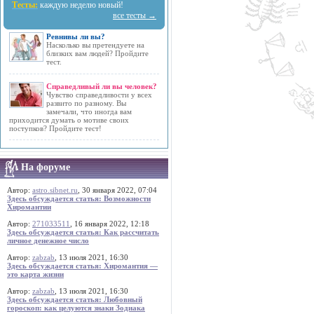
Тесты:
каждую неделю новый!
все тесты →
Ревнивы ли вы?
Насколько вы претендуете на
близких вам людей? Пройдите
тест.
Справедливый ли вы человек?
Чувство справедливости у всех
развито по разному. Вы
замечали, что иногда вам
приходится думать о мотиве своих
поступков? Пройдите тест!
На форуме
Автор:
astro.sibnet.ru
, 30 января 2022, 07:04
Здесь обсуждается статья: Возможности
Хиромантии
Автор:
271033511
, 16 января 2022, 12:18
Здесь обсуждается статья: Как рассчитать
личное денежное число
Автор:
zabzab
, 13 июля 2021, 16:30
Здесь обсуждается статья: Хиромантия —
это карта жизни
Автор:
zabzab
, 13 июля 2021, 16:30
Здесь обсуждается статья: Любовный
гороскоп: как целуются знаки Зодиака