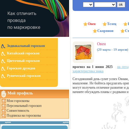
Овен
Телец
Скорпион
Ст
Овен
Зодиакальный гороскоп
(20 марта - 19 апреля)
Китайский гороскоп
Цветочный гороскоп
прогноз на 1 июня 2025
на сего
Гороскоп друидов
характеристика знака
Рунический гороскоп
Сегодняшний день сулит успех Овнам,
мышление. Не бойтесь предлагать ори
могут получить отличное развитие и д
начните обсуждать планы с родными и
Мой профиль
Мои гороскопы
Персональный гороскоп
Совместимость
Подписка на гороскопы