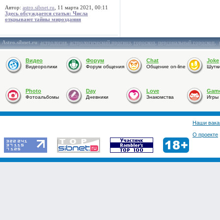
Автор:
astro.sibnet.ru
, 11 марта 2021, 00:11
Здесь обсуждается статья: Числа
открывают тайны мироздания
Astro.sibnet.ru
:
астрология
,
астрологический прогноз
,
гороскоп
,
персональный гороскоп
,
Видео
Форум
Chat
Joke
Видеоролики
Форум общения
Общение on-line
Шутк
Photo
Day
Love
Gam
Фотоальбомы
Дневники
Знакомства
Игры
Наши вака
О проекте