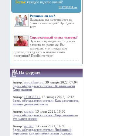
Тесты:
каждую неделю новый!
все тесты →
Ревнивы ли вы?
Насколько вы претендуете на
близких вам людей? Пройдите
тест.
Справедливый ли вы человек?
Чувство справедливости у всех
развито по разному. Вы
замечали, что иногда вам
приходится думать о мотиве своих
поступков? Пройдите тест!
На форуме
Автор:
astro.sibnet.ru
, 30 января 2022, 07:04
Здесь обсуждается статья: Возможности
Хиромантии
Автор:
271033511
, 16 января 2022, 12:18
Здесь обсуждается статья: Как рассчитать
личное денежное число
Автор:
zabzab
, 13 июля 2021, 16:30
Здесь обсуждается статья: Хиромантия —
это карта жизни
Автор:
zabzab
, 13 июля 2021, 16:30
Здесь обсуждается статья: Любовный
гороскоп: как целуются знаки Зодиака