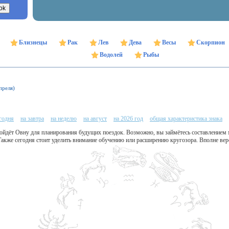
Близнецы
Рак
Лев
Дева
Весы
Скорпион
Водолей
Рыбы
преля)
егодня
на завтра
на неделю
на август
на 2026 год
общая характеристика знака
ойдёт Овну для планирования будущих поездок. Возможно, вы займётесь составлением
акже сегодня стоит уделить внимание обучению или расширению кругозора. Вполне вер