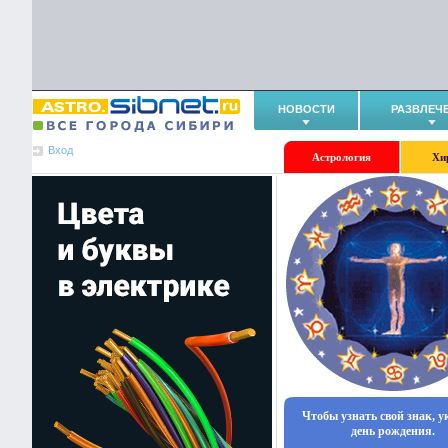
НОВОСТИ
РАЗВЛЕЧ
Вход
Астрология
Хи
Чтобы узнать свой знак, 
день рождения.