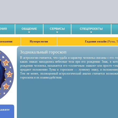
ЕНИЯ
ОБЩЕНИЕ
СЕРВИСЫ
СПЕЦПРОЕКТЫ
романтия
Нумерология
Гадания онлайн
(Руны, 
Зодиакальный гороскоп
В астрологии считается, что судьба и характер человека связаны с его 
каких знаках находились небесные тела при его рождении. Знак, в ко
рождения человека, называется его «солнечным знаком» или просто «зн
придают положению Луны в гороскопе — лунному знаку, и положению
Тем не менее, полноценный астрологический анализ считается возмож
гороскопа и их взаимодействия.
укажите