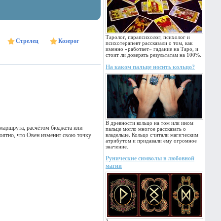
Таролог, парапсихолог, психолог и
Стрелец
Козерог
психотерапевт рассказали о том, как
именно «работает» гадание на Таро, и
стоит ли доверять результатам на 100%.
На каком пальце носить кольцо?
В древности кольцо на том или ином
 маршрута, расчётом бюджета или
пальце могло многое рассказать о
оятно, что Овен изменит свою точку
владельце. Кольцо считали магическим
атрибутом и придавали ему огромное
значение.
Рунические символы в любовной
магии