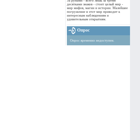
За рунами - всего лишь за тремя
десятками знаков - стоит целый мир -
мир мифов, магии и истории. Малейшее
погружение в этот мир приводит к
интересным наблюдениям и
удивительным открытиям.
Опрос
Опрос временно недоступен.