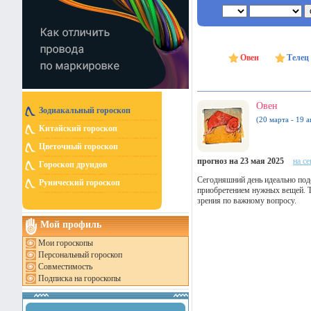
Овен
Телец
Овен
Зодиакальный гороскоп
(20 марта - 19 а
Китайский гороскоп
Цветочный гороскоп
прогноз на 23 мая 2025
на с
Гороскоп друидов
Сегодняшний день идеально под
Рунический гороскоп
приобретением нужных вещей. Т
зрения по важному вопросу.
Мой профиль
Мои гороскопы
Персональный гороскоп
Совместимость
Подписка на гороскопы