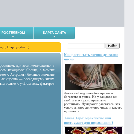
РОСТЕЛЕКОМ
КАРТА САЙТА
Таро, Шар судьбы…)
Как рассчитать личное денежное
число
гороскопом, при этом немаловажно, в
тором находилось Солнце, в момент
аком». Астрологи большое значение
 асцендента — восходящему знаку.
ным только с учётом всех факторов
Денежный код способен привлечь
богатство и успех. Но у каждого он
свой, и его нужно правильно
рассчитать. Нумеролог рассказала, как
узнать личное денежное число и как его
применять.
Тайна Таро: мракобесие или
инструмент для подсознания?