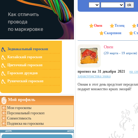
Овен
Телец
Скорпион
Ст
Овен
Зодиакальный гороскоп
(20 марта - 19 апреля)
Китайский гороскоп
Цветочный гороскоп
прогноз на 31 декабря 2021
на се
Гороскоп друидов
характеристика знака
Рунический гороскоп
Овнам в этот день предстоит передела
подарит множество ярких эмоций!
Мой профиль
Мои гороскопы
Персональный гороскоп
Совместимость
Подписка на гороскопы