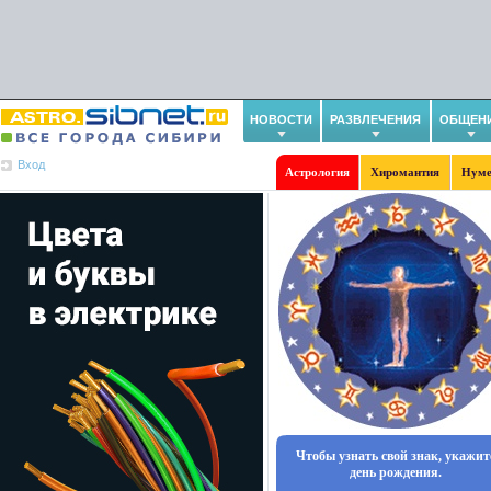
НОВОСТИ
РАЗВЛЕЧЕНИЯ
ОБЩЕН
Вход
Астрология
Хиромантия
Нуме
Чтобы узнать свой знак, укажит
день рождения.