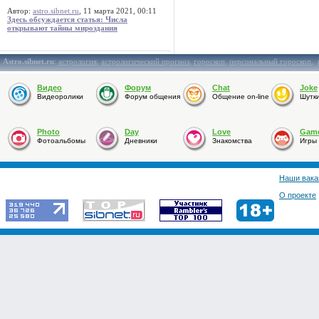
Автор:
astro.sibnet.ru
, 11 марта 2021, 00:11
Здесь обсуждается статья: Числа
открывают тайны мироздания
Astro.sibnet.ru
:
астрология
,
астрологический прогноз
,
гороскоп
,
персональный гороскоп
,
Видео
Форум
Chat
Joke
Видеоролики
Форум общения
Общение on-line
Шутк
Photo
Day
Love
Gam
Фотоальбомы
Дневники
Знакомства
Игры
Наши вака
О проекте