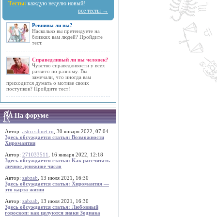
Тесты:
каждую неделю новый!
все тесты →
Ревнивы ли вы?
Насколько вы претендуете на
близких вам людей? Пройдите
тест.
Справедливый ли вы человек?
Чувство справедливости у всех
развито по разному. Вы
замечали, что иногда вам
приходится думать о мотиве своих
поступков? Пройдите тест!
На форуме
Автор:
astro.sibnet.ru
, 30 января 2022, 07:04
Здесь обсуждается статья: Возможности
Хиромантии
Автор:
271033511
, 16 января 2022, 12:18
Здесь обсуждается статья: Как рассчитать
личное денежное число
Автор:
zabzab
, 13 июля 2021, 16:30
Здесь обсуждается статья: Хиромантия —
это карта жизни
Автор:
zabzab
, 13 июля 2021, 16:30
Здесь обсуждается статья: Любовный
гороскоп: как целуются знаки Зодиака