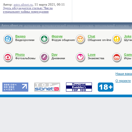
Автор:
astro.sibnet.ru
, 11 марта 2021, 00:11
Здесь обсуждается статья: Числа
открывают тайны мироздания
Astro.sibnet.ru
:
астрология
,
астрологический прогноз
,
гороскоп
,
персональный гороскоп
,
Видео
Форум
Chat
Joke
Видеоролики
Форум общения
Общение on-line
Шутк
Photo
Day
Love
Gam
Фотоальбомы
Дневники
Знакомства
Игры
Наши вака
О проекте