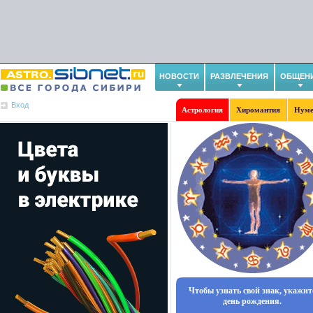
НОВОСТИ
РАЗВЛЕЧЕНИЯ
ОБЩЕН
Вход
Астрология
Хиромантия
Нуме
Чтобы узнать свой знак, укажит
день рождения.