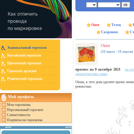
Овен
Телец
Скорпион
Ст
Овен
Зодиакальный гороскоп
(20 марта - 19 апреля)
Китайский гороскоп
Цветочный гороскоп
прогноз на 9 октября 2021
на се
Гороскоп друидов
характеристика знака
Рунический гороскоп
Овны, в этот день уделите время личн
ревностью.
Мой профиль
Мои гороскопы
Персональный гороскоп
Совместимость
Подписка на гороскопы