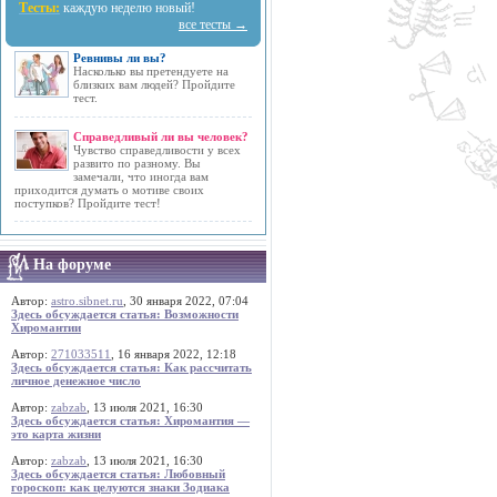
Тесты:
каждую неделю новый!
все тесты →
Ревнивы ли вы?
Насколько вы претендуете на
близких вам людей? Пройдите
тест.
Справедливый ли вы человек?
Чувство справедливости у всех
развито по разному. Вы
замечали, что иногда вам
приходится думать о мотиве своих
поступков? Пройдите тест!
На форуме
Автор:
astro.sibnet.ru
, 30 января 2022, 07:04
Здесь обсуждается статья: Возможности
Хиромантии
Автор:
271033511
, 16 января 2022, 12:18
Здесь обсуждается статья: Как рассчитать
личное денежное число
Автор:
zabzab
, 13 июля 2021, 16:30
Здесь обсуждается статья: Хиромантия —
это карта жизни
Автор:
zabzab
, 13 июля 2021, 16:30
Здесь обсуждается статья: Любовный
гороскоп: как целуются знаки Зодиака