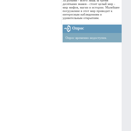
За рунами - всего лишь за тремя
десятками знаков - стоит целый мир -
мир мифов, магии и истории. Малейшее
погружение в этот мир приводит к
интересным наблюдениям и
удивительным открытиям.
Опрос
Опрос временно недоступен.