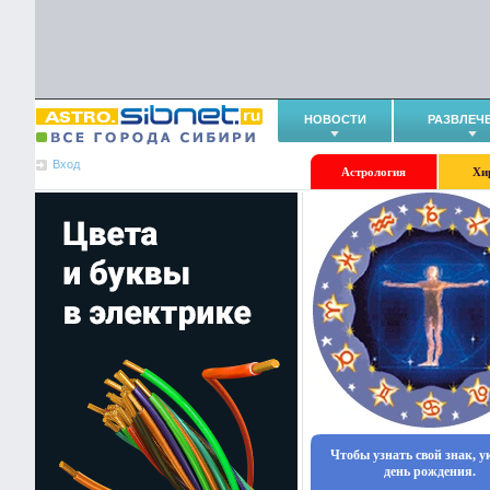
НОВОСТИ
РАЗВЛЕЧ
Вход
Астрология
Хи
Чтобы узнать свой знак, 
день рождения.