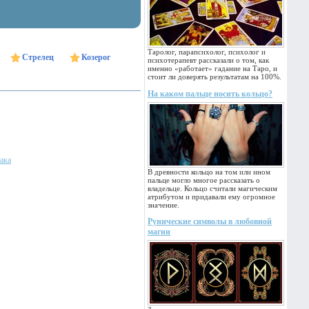
Таролог, парапсихолог, психолог и
Стрелец
Козерог
психотерапевт рассказали о том, как
именно «работает» гадание на Таро, и
стоит ли доверять результатам на 100%.
На каком пальце носить кольцо?
ака
В древности кольцо на том или ином
пальце могло многое рассказать о
владельце. Кольцо считали магическим
атрибутом и придавали ему огромное
значение.
Рунические символы в любовной
магии