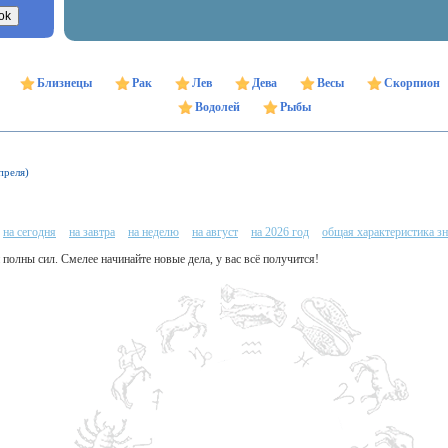
Близнецы
Рак
Лев
Дева
Весы
Скорпион
Водолей
Рыбы
преля)
на сегодня
на завтра
на неделю
на август
на 2026 год
общая характеристика зн
 полны сил. Смелее начинайте новые дела, у вас всё получится!