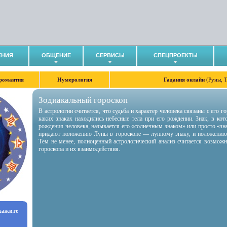
ЕНИЯ
ОБЩЕНИЕ
СЕРВИСЫ
СПЕЦПРОЕКТЫ
романтия
Нумерология
Гадания онлайн
(Руны, 
Зодиакальный гороскоп
В астрологии считается, что судьба и характер человека связаны с его 
каких знаках находились небесные тела при его рождении. Знак, в ко
рождения человека, называется его «солнечным знаком» или просто «зн
придают положению Луны в гороскопе — лунному знаку, и положению
Тем не менее, полноценный астрологический анализ считается возмож
гороскопа и их взаимодействия.
укажите