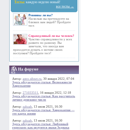
Тесты:
каждую неделю новый!
все тесты →
Ревнивы ли вы?
Насколько вы претендуете на
близких вам людей? Пройдите
тест.
Справедливый ли вы человек?
Чувство справедливости у всех
развито по разному. Вы
замечали, что иногда вам
приходится думать о мотиве своих
поступков? Пройдите тест!
На форуме
Автор:
astro.sibnet.ru
, 30 января 2022, 07:04
Здесь обсуждается статья: Возможности
Хиромантии
Автор:
271033511
, 16 января 2022, 12:18
Здесь обсуждается статья: Как рассчитать
личное денежное число
Автор:
zabzab
, 13 июля 2021, 16:30
Здесь обсуждается статья: Хиромантия —
это карта жизни
Автор:
zabzab
, 13 июля 2021, 16:30
Здесь обсуждается статья: Любовный
гороскоп: как целуются знаки Зодиака