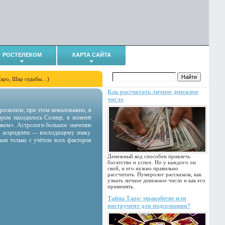
РОСТЕЛЕКОМ
КАРТА САЙТА
Таро, Шар судьбы…)
Как рассчитать личное денежное
число
гороскопом, при этом немаловажно, в
тором находилось Солнце, в момент
аком». Астрологи большое значение
 асцендента — восходящему знаку.
ным только с учётом всех факторов
Денежный код способен привлечь
богатство и успех. Но у каждого он
свой, и его нужно правильно
рассчитать. Нумеролог рассказала, как
узнать личное денежное число и как его
применять.
Тайна Таро: мракобесие или
инструмент для подсознания?