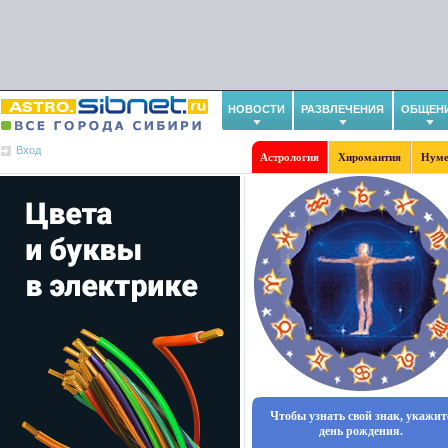
НОВОСТИ
РАЗВЛЕЧЕНИЯ
ОБЩЕН
Вход
Астрология
Хиромантия
Нуме
Чтобы узнать свой знак, укажит
день рождения.