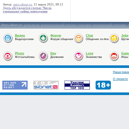
Автор:
astro.sibnet.ru
, 11 марта 2021, 00:11
Здесь обсуждается статья: Числа
открывают тайны мироздания
Astro.sibnet.ru
:
астрология
,
астрологический прогноз
,
гороскоп
,
персональный гороскоп
,
Видео
Форум
Chat
Joke
Видеоролики
Форум общения
Общение on-line
Шутк
Photo
Day
Love
Gam
Фотоальбомы
Дневники
Знакомства
Игры
Наши вака
О проекте