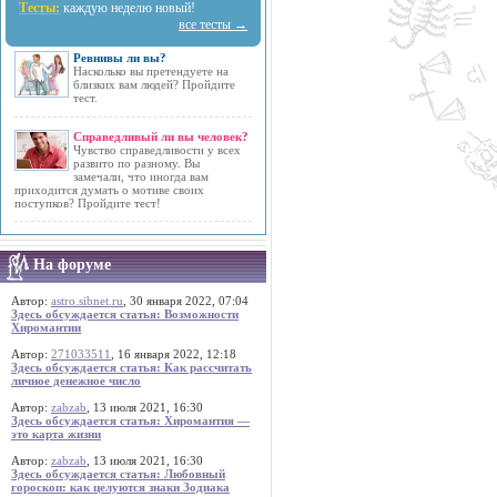
Тесты:
каждую неделю новый!
все тесты →
Ревнивы ли вы?
Насколько вы претендуете на
близких вам людей? Пройдите
тест.
Справедливый ли вы человек?
Чувство справедливости у всех
развито по разному. Вы
замечали, что иногда вам
приходится думать о мотиве своих
поступков? Пройдите тест!
На форуме
Автор:
astro.sibnet.ru
, 30 января 2022, 07:04
Здесь обсуждается статья: Возможности
Хиромантии
Автор:
271033511
, 16 января 2022, 12:18
Здесь обсуждается статья: Как рассчитать
личное денежное число
Автор:
zabzab
, 13 июля 2021, 16:30
Здесь обсуждается статья: Хиромантия —
это карта жизни
Автор:
zabzab
, 13 июля 2021, 16:30
Здесь обсуждается статья: Любовный
гороскоп: как целуются знаки Зодиака