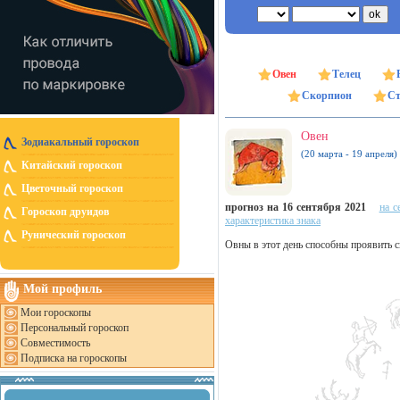
Овен
Телец
Скорпион
Ст
Овен
Зодиакальный гороскоп
(20 марта - 19 апреля)
Китайский гороскоп
Цветочный гороскоп
прогноз на 16 сентября 2021
на с
Гороскоп друидов
характеристика знака
Рунический гороскоп
Овны в этот день способны проявить с
Мой профиль
Мои гороскопы
Персональный гороскоп
Совместимость
Подписка на гороскопы