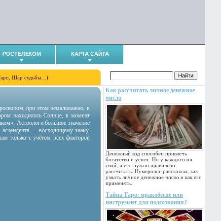
РОСТЕЛЕКОМ
КАРТА САЙТА
Таро, Шар судьбы…)
Как рассчитать личное денежное
число
гороскопом, при этом немаловажно, в
тором находилось Солнце, в момент
аком». Астрологи большое значение
 асцендента — восходящему знаку.
ным только с учётом всех факторов
Денежный код способен привлечь
богатство и успех. Но у каждого он
свой, и его нужно правильно
рассчитать. Нумеролог рассказала, как
узнать личное денежное число и как его
применять.
Тайна Таро: мракобесие или
инструмент для подсознания?