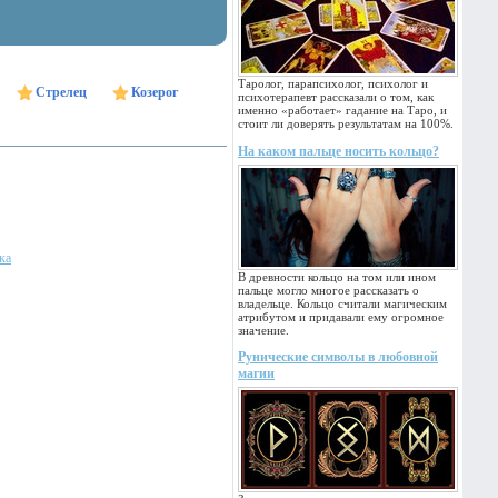
Таролог, парапсихолог, психолог и
Стрелец
Козерог
психотерапевт рассказали о том, как
именно «работает» гадание на Таро, и
стоит ли доверять результатам на 100%.
На каком пальце носить кольцо?
ка
В древности кольцо на том или ином
пальце могло многое рассказать о
владельце. Кольцо считали магическим
атрибутом и придавали ему огромное
значение.
Рунические символы в любовной
магии