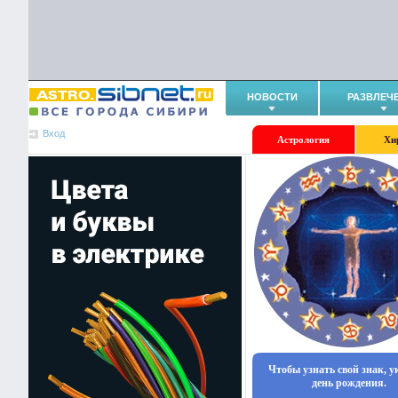
НОВОСТИ
РАЗВЛЕЧ
Вход
Астрология
Хи
Чтобы узнать свой знак, 
день рождения.