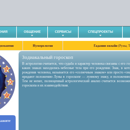
ЕНИЯ
ОБЩЕНИЕ
СЕРВИСЫ
СПЕЦПРОЕКТЫ
романтия
Нумерология
Гадания онлайн
(Руны, 
Зодиакальный гороскоп
В астрологии считается, что судьба и характер человека связаны с его 
каких знаках находились небесные тела при его рождении. Знак, в ко
рождения человека, называется его «солнечным знаком» или просто «зн
придают положению Луны в гороскопе — лунному знаку, и положению
Тем не менее, полноценный астрологический анализ считается возмож
гороскопа и их взаимодействия.
укажите