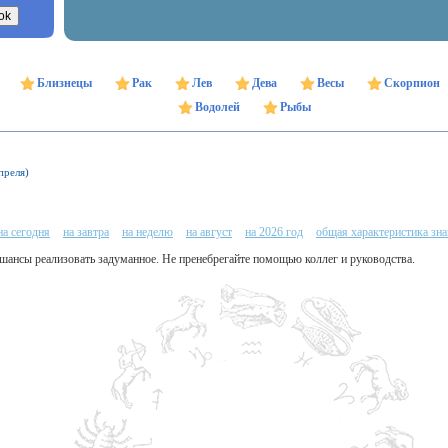
Близнецы
Рак
Лев
Дева
Весы
Скорпион
Водолей
Рыбы
преля)
на сегодня
на завтра
на неделю
на август
на 2026 год
общая характеристика зна
се шансы реализовать задуманное. Не пренебрегайте помощью коллег и руководства.