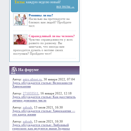
Тесты:
каждую неделю новый!
все тесты →
Ревнивы ли вы?
Насколько вы претендуете на
близких вам людей? Пройдите
тест.
Справедливый ли вы человек?
Чувство справедливости у всех
развито по разному. Вы
замечали, что иногда вам
приходится думать о мотиве своих
поступков? Пройдите тест!
На форуме
Автор:
astro.sibnet.ru
, 30 января 2022, 07:04
Здесь обсуждается статья: Возможности
Хиромантии
Автор:
271033511
, 16 января 2022, 12:18
Здесь обсуждается статья: Как рассчитать
личное денежное число
Автор:
zabzab
, 13 июля 2021, 16:30
Здесь обсуждается статья: Хиромантия —
это карта жизни
Автор:
zabzab
, 13 июля 2021, 16:30
Здесь обсуждается статья: Любовный
гороскоп: как целуются знаки Зодиака