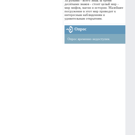
За рунами - всего лишь за тремя
десятками знаков - стоит целый мир -
мир мифов, магии и истории. Малейшее
погружение в этот мир приводит к
интересным наблюдениям и
удивительным открытиям.
Опрос
Опрос временно недоступен.