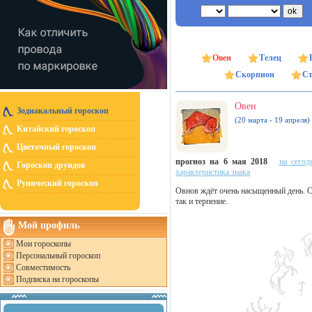
Овен
Телец
Скорпион
Ст
Овен
Зодиакальный гороскоп
(20 марта - 19 апреля)
Китайский гороскоп
Цветочный гороскоп
прогноз на 6 мая 2018
на сегод
Гороскоп друидов
характеристика знака
Рунический гороскоп
Овнов ждёт очень насыщенный день. Се
так и терпение.
Мой профиль
Мои гороскопы
Персональный гороскоп
Совместимость
Подписка на гороскопы