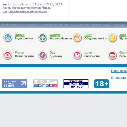
Автор:
astro.sibnet.ru
, 11 марта 2021, 00:11
Здесь обсуждается статья: Числа
открывают тайны мироздания
Astro.sibnet.ru
:
астрология
,
астрологический прогноз
,
гороскоп
,
персональный гороскоп
,
Видео
Форум
Chat
Joke
Видеоролики
Форум общения
Общение on-line
Шутк
Photo
Day
Love
Gam
Фотоальбомы
Дневники
Знакомства
Игры
Наши вака
О проекте