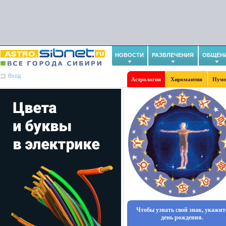
НОВОСТИ
РАЗВЛЕЧЕНИЯ
ОБЩЕН
Вход
Астрология
Хиромантия
Нуме
Чтобы узнать свой знак, укажит
день рождения.