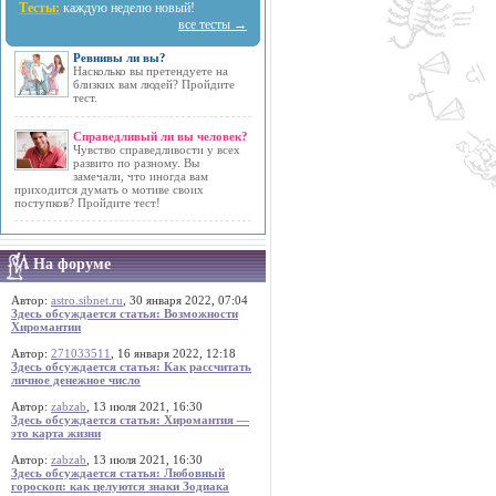
Тесты:
каждую неделю новый!
все тесты →
Ревнивы ли вы?
Насколько вы претендуете на
близких вам людей? Пройдите
тест.
Справедливый ли вы человек?
Чувство справедливости у всех
развито по разному. Вы
замечали, что иногда вам
приходится думать о мотиве своих
поступков? Пройдите тест!
На форуме
Автор:
astro.sibnet.ru
, 30 января 2022, 07:04
Здесь обсуждается статья: Возможности
Хиромантии
Автор:
271033511
, 16 января 2022, 12:18
Здесь обсуждается статья: Как рассчитать
личное денежное число
Автор:
zabzab
, 13 июля 2021, 16:30
Здесь обсуждается статья: Хиромантия —
это карта жизни
Автор:
zabzab
, 13 июля 2021, 16:30
Здесь обсуждается статья: Любовный
гороскоп: как целуются знаки Зодиака