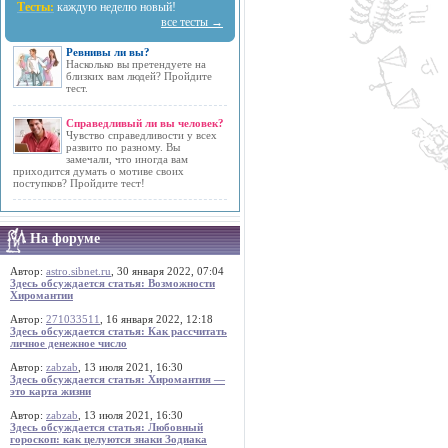
Тесты:
каждую неделю новый!
все тесты →
Ревнивы ли вы?
Насколько вы претендуете на
близких вам людей? Пройдите
тест.
Справедливый ли вы человек?
Чувство справедливости у всех
развито по разному. Вы
замечали, что иногда вам
приходится думать о мотиве своих
поступков? Пройдите тест!
На форуме
Автор:
astro.sibnet.ru
, 30 января 2022, 07:04
Здесь обсуждается статья: Возможности
Хиромантии
Автор:
271033511
, 16 января 2022, 12:18
Здесь обсуждается статья: Как рассчитать
личное денежное число
Автор:
zabzab
, 13 июля 2021, 16:30
Здесь обсуждается статья: Хиромантия —
это карта жизни
Автор:
zabzab
, 13 июля 2021, 16:30
Здесь обсуждается статья: Любовный
гороскоп: как целуются знаки Зодиака