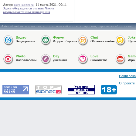
Автор:
astro.sibnet.ru
, 11 марта 2021, 00:11
Здесь обсуждается статья: Числа
открывают тайны мироздания
Astro.sibnet.ru
:
астрология
,
астрологический прогноз
,
гороскоп
,
персональный гороскоп
,
Видео
Форум
Chat
Joke
Видеоролики
Форум общения
Общение on-line
Шутк
Photo
Day
Love
Gam
Фотоальбомы
Дневники
Знакомства
Игры
Наши вака
О проекте