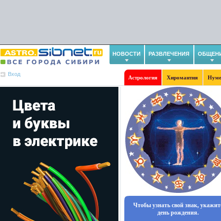
НОВОСТИ
РАЗВЛЕЧЕНИЯ
ОБЩЕН
Вход
Астрология
Хиромантия
Нуме
Чтобы узнать свой знак, укажит
день рождения.