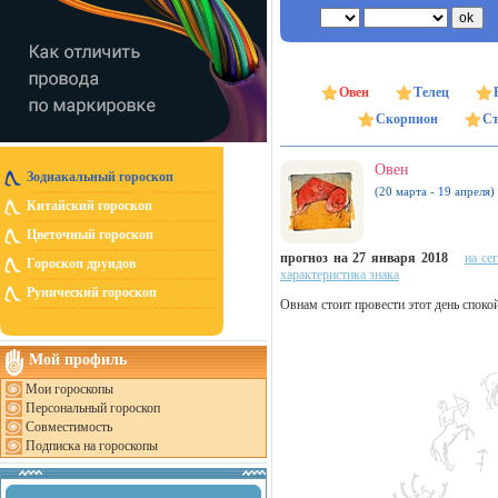
Овен
Телец
Скорпион
Ст
Овен
Зодиакальный гороскоп
(20 марта - 19 апреля)
Китайский гороскоп
Цветочный гороскоп
прогноз на 27 января 2018
на се
Гороскоп друидов
характеристика знака
Рунический гороскоп
Овнам стоит провести этот день споко
Мой профиль
Мои гороскопы
Персональный гороскоп
Совместимость
Подписка на гороскопы