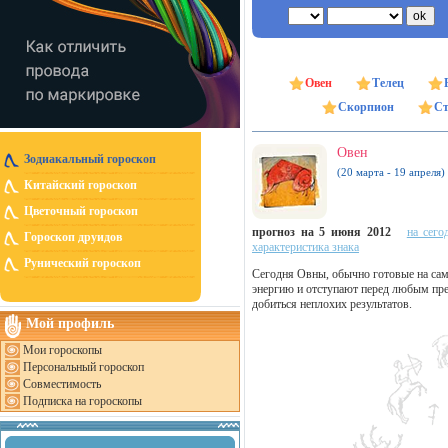
Овен
Телец
Скорпион
Ст
Овен
Зодиакальный гороскоп
(20 марта - 19 апреля)
Китайский гороскоп
Цветочный гороскоп
прогноз на 5 июня 2012
на сего
Гороскоп друидов
характеристика знака
Рунический гороскоп
Сегодня Овны, обычно готовые на сам
энергию и отступают перед любым пре
добиться неплохих результатов.
Мой профиль
Мои гороскопы
Персональный гороскоп
Совместимость
Подписка на гороскопы