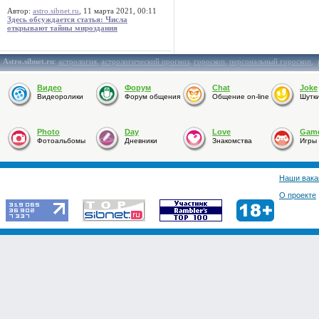
Автор:
astro.sibnet.ru
, 11 марта 2021, 00:11
Здесь обсуждается статья: Числа
открывают тайны мироздания
Astro.sibnet.ru
:
астрология
,
астрологический прогноз
,
гороскоп
,
персональный гороскоп
,
Видео
Форум
Chat
Joke
Видеоролики
Форум общения
Общение on-line
Шутк
Photo
Day
Love
Gam
Фотоальбомы
Дневники
Знакомства
Игры
Наши вака
О проекте