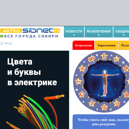
НОВОСТИ
РАЗВЛЕЧЕНИЯ
ОБЩЕН
Вход
Астрология
Хиромантия
Нуме
Чтобы узнать свой знак, укажит
день рождения.