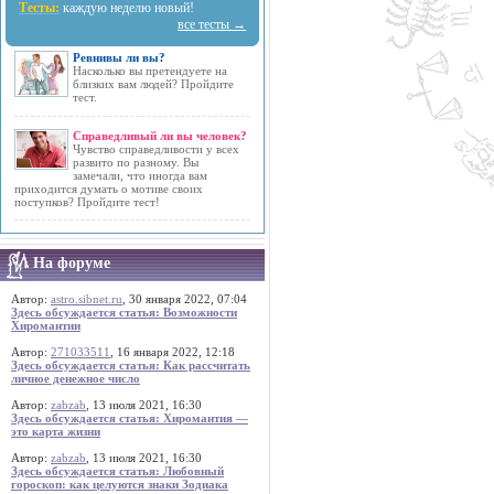
Тесты:
каждую неделю новый!
все тесты →
Ревнивы ли вы?
Насколько вы претендуете на
близких вам людей? Пройдите
тест.
Справедливый ли вы человек?
Чувство справедливости у всех
развито по разному. Вы
замечали, что иногда вам
приходится думать о мотиве своих
поступков? Пройдите тест!
На форуме
Автор:
astro.sibnet.ru
, 30 января 2022, 07:04
Здесь обсуждается статья: Возможности
Хиромантии
Автор:
271033511
, 16 января 2022, 12:18
Здесь обсуждается статья: Как рассчитать
личное денежное число
Автор:
zabzab
, 13 июля 2021, 16:30
Здесь обсуждается статья: Хиромантия —
это карта жизни
Автор:
zabzab
, 13 июля 2021, 16:30
Здесь обсуждается статья: Любовный
гороскоп: как целуются знаки Зодиака