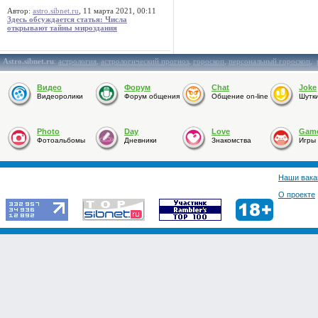
Автор:
astro.sibnet.ru
, 11 марта 2021, 00:11
Здесь обсуждается статья: Числа
открывают тайны мироздания
Astro.sibnet.ru
:
астрология
,
астрологический прогноз
,
гороскоп
,
персональный гороскоп
,
Видео
Форум
Chat
Joke
Видеоролики
Форум общения
Общение on-line
Шутк
Photo
Day
Love
Gam
Фотоальбомы
Дневники
Знакомства
Игры
Наши вака
О проекте