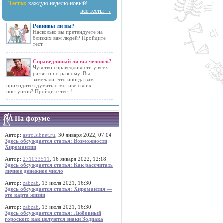
Тесты:
каждую неделю новый!
все тесты →
Ревнивы ли вы?
Насколько вы претендуете на
близких вам людей? Пройдите
тест.
Справедливый ли вы человек?
Чувство справедливости у всех
развито по разному. Вы
замечали, что иногда вам
приходится думать о мотиве своих
поступков? Пройдите тест!
На форуме
Автор:
astro.sibnet.ru
, 30 января 2022, 07:04
Здесь обсуждается статья: Возможности
Хиромантии
Автор:
271033511
, 16 января 2022, 12:18
Здесь обсуждается статья: Как рассчитать
личное денежное число
Автор:
zabzab
, 13 июля 2021, 16:30
Здесь обсуждается статья: Хиромантия —
это карта жизни
Автор:
zabzab
, 13 июля 2021, 16:30
Здесь обсуждается статья: Любовный
гороскоп: как целуются знаки Зодиака