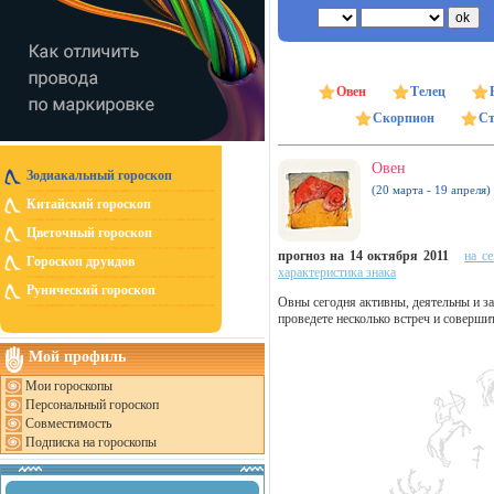
Овен
Телец
Скорпион
Ст
Овен
Зодиакальный гороскоп
(20 марта - 19 апреля)
Китайский гороскоп
Цветочный гороскоп
прогноз на 14 октября 2011
на с
Гороскоп друидов
характеристика знака
Рунический гороскоп
Овны сегодня активны, деятельны и 
проведете несколько встреч и соверши
Мой профиль
Мои гороскопы
Персональный гороскоп
Совместимость
Подписка на гороскопы