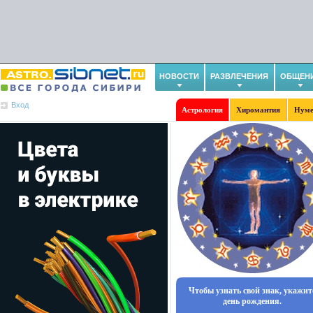
НОВОСТИ
РАЗВЛЕЧЕНИЯ
ОБЩЕН
Вход
Астрология
Хиромантия
Нуме
Чтобы узнать свой знак, укажит
день рождения.