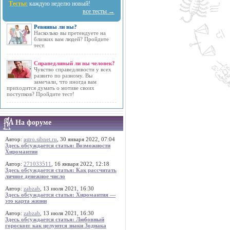
Тесты:
каждую неделю новый!
все тесты →
Ревнивы ли вы?
Насколько вы претендуете на
близких вам людей? Пройдите
тест.
Справедливый ли вы человек?
Чувство справедливости у всех
развито по разному. Вы
замечали, что иногда вам
приходится думать о мотиве своих
поступков? Пройдите тест!
На форуме
Автор:
astro.sibnet.ru
, 30 января 2022, 07:04
Здесь обсуждается статья: Возможности
Хиромантии
Автор:
271033511
, 16 января 2022, 12:18
Здесь обсуждается статья: Как рассчитать
личное денежное число
Автор:
zabzab
, 13 июля 2021, 16:30
Здесь обсуждается статья: Хиромантия —
это карта жизни
Автор:
zabzab
, 13 июля 2021, 16:30
Здесь обсуждается статья: Любовный
гороскоп: как целуются знаки Зодиака