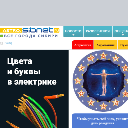
НОВОСТИ
РАЗВЛЕЧЕНИЯ
ОБЩЕН
Вход
Астрология
Хиромантия
Нуме
Чтобы узнать свой знак, укажит
день рождения.