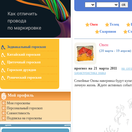
Овен
Телец
Скорпион
Ст
Овен
Зодиакальный гороскоп
(20 марта - 19 апреля)
Китайский гороскоп
Цветочный гороскоп
прогноз на 21 марта 2011
на сег
Гороскоп друидов
характеристика знака
Рунический гороскоп
Семейные Овны наверняка будут купа
личную жизнь. Ждите активных событ
Мой профиль
Мои гороскопы
Персональный гороскоп
Совместимость
Подписка на гороскопы