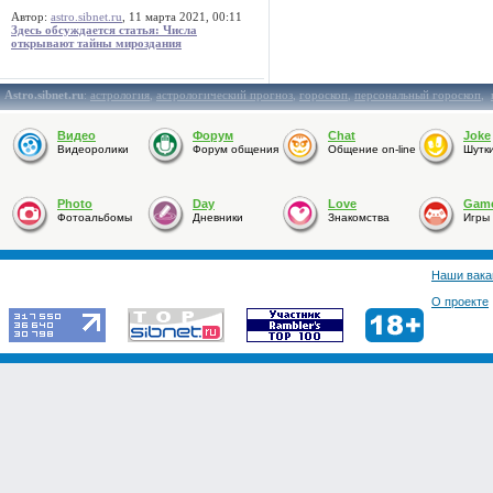
Автор:
astro.sibnet.ru
, 11 марта 2021, 00:11
Здесь обсуждается статья: Числа
открывают тайны мироздания
Astro.sibnet.ru
:
астрология
,
астрологический прогноз
,
гороскоп
,
персональный гороскоп
,
Видео
Форум
Chat
Joke
Видеоролики
Форум общения
Общение on-line
Шутк
Photo
Day
Love
Gam
Фотоальбомы
Дневники
Знакомства
Игры
Наши вака
О проекте