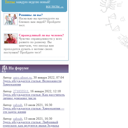
Тесты:
каждую неделю новый!
все тесты →
Ревнивы ли вы?
Насколько вы претендуете на
близких вам людей? Пройдите
тест.
Справедливый ли вы человек?
Чувство справедливости у всех
развито по разному. Вы
замечали, что иногда вам
приходится думать о мотиве своих
поступков? Пройдите тест!
На форуме
Автор:
astro.sibnet.ru
, 30 января 2022, 07:04
Здесь обсуждается статья: Возможности
Хиромантии
Автор:
271033511
, 16 января 2022, 12:18
Здесь обсуждается статья: Как рассчитать
личное денежное число
Автор:
zabzab
, 13 июля 2021, 16:30
Здесь обсуждается статья: Хиромантия —
это карта жизни
Автор:
zabzab
, 13 июля 2021, 16:30
Здесь обсуждается статья: Любовный
гороскоп: как целуются знаки Зодиака