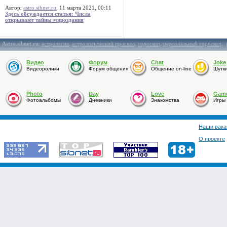
Автор:
astro.sibnet.ru
, 11 марта 2021, 00:11
Здесь обсуждается статья: Числа
открывают тайны мироздания
Astro.sibnet.ru
:
астрология
,
астрологический прогноз
,
гороскоп
,
персональный гороскоп
,
Видео
Форум
Chat
Joke
Видеоролики
Форум общения
Общение on-line
Шутк
Photo
Day
Love
Gam
Фотоальбомы
Дневники
Знакомства
Игры
Наши вака
О проекте