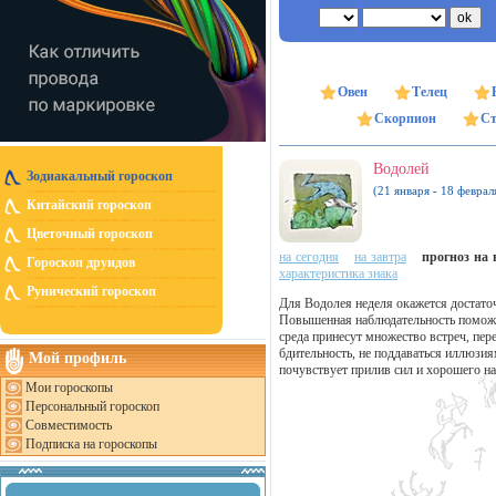
Овен
Телец
Скорпион
Ст
Водолей
Зодиакальный гороскоп
(21 января - 18 феврал
Китайский гороскоп
Цветочный гороскоп
на сегодня
на завтра
прогноз на н
Гороскоп друидов
характеристика знака
Рунический гороскоп
Для Водолея неделя окажется достато
Повышенная наблюдательность помож
среда принесут множество встреч, пер
бдительность, не поддаваться иллюзи
Мой профиль
почувствует прилив сил и хорошего на
Мои гороскопы
Персональный гороскоп
Совместимость
Подписка на гороскопы