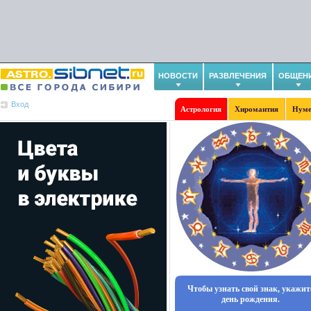
НОВОСТИ
РАЗВЛЕЧЕНИЯ
ОБЩЕН
Вход
Астрология
Хиромантия
Нуме
Чтобы узнать свой знак, укажит
день рождения.