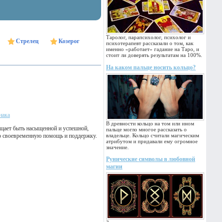
Таролог, парапсихолог, психолог и
Стрелец
Козерог
психотерапевт рассказали о том, как
именно «работает» гадание на Таро, и
стоит ли доверять результатам на 100%.
На каком пальце носить кольцо?
нака
В древности кольцо на том или ином
ещает быть насыщенной и успешной,
пальце могло многое рассказать о
ею своевременную помощь и поддержку.
владельце. Кольцо считали магическим
атрибутом и придавали ему огромное
значение.
Рунические символы в любовной
магии