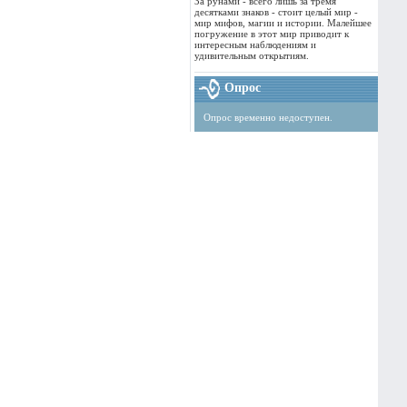
За рунами - всего лишь за тремя
десятками знаков - стоит целый мир -
мир мифов, магии и истории. Малейшее
погружение в этот мир приводит к
интересным наблюдениям и
удивительным открытиям.
Опрос
Опрос временно недоступен.