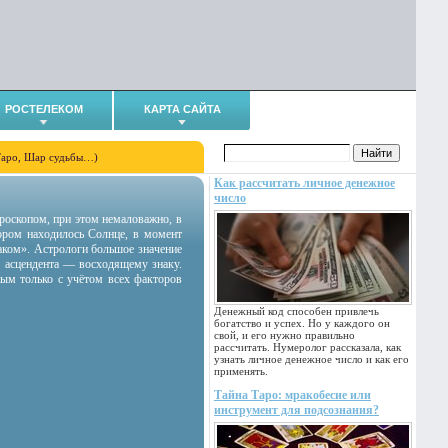
РОСТЕЛЕКОМ
КАРТА САЙТА
Таро, Шар судьбы…)
Как рассчитать личное денежное
число
гороскопом, при этом немаловажно, в
тором находилось Солнце, в момент
аком». Астрологи большое значение
 асцендента — восходящему знаку.
ным только с учётом всех факторов
Денежный код способен привлечь
богатство и успех. Но у каждого он
свой, и его нужно правильно
рассчитать. Нумеролог рассказала, как
узнать личное денежное число и как его
применять.
Тайна Таро: мракобесие или
инструмент для подсознания?