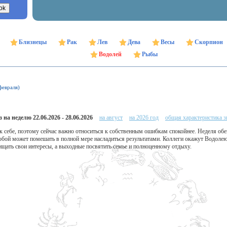
Близнецы
Рак
Лев
Дева
Весы
Скорпион
Водолей
Рыбы
февраля)
 на неделю 22.06.2026 - 28.06.2026
на август
на 2026 год
общая характеристика з
к себе, поэтому сейчас важно относиться к собственным ошибкам спокойнее. Неделя об
собой может помешать в полной мере насладиться результатами. Коллеги окажут Водол
ищать свои интересы, а выходные посвятить семье и полноценному отдыху.