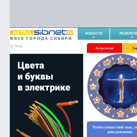
НОВОСТИ
РАЗВЛЕЧ
Вход
Астрология
Хи
Чтобы узнать свой знак, 
день рождения.