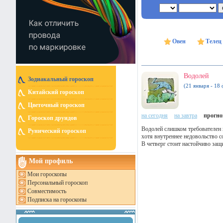
Овен
Телец
Водолей
Зодиакальный гороскоп
(21 января - 18 
Китайский гороскоп
Цветочный гороскоп
на сегодня
на завтра
прогноз
Гороскоп друидов
Водолей слишком требователен 
Рунический гороскоп
хотя внутреннее недовольство 
В четверг стоит настойчиво защ
Мой профиль
Мои гороскопы
Персональный гороскоп
Совместимость
Подписка на гороскопы