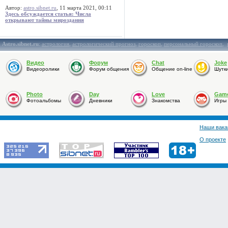
Автор:
astro.sibnet.ru
, 11 марта 2021, 00:11
Здесь обсуждается статья: Числа
открывают тайны мироздания
Astro.sibnet.ru
:
астрология
,
астрологический прогноз
,
гороскоп
,
персональный гороскоп
,
Видео
Форум
Chat
Joke
Видеоролики
Форум общения
Общение on-line
Шутк
Photo
Day
Love
Gam
Фотоальбомы
Дневники
Знакомства
Игры
Наши вака
О проекте