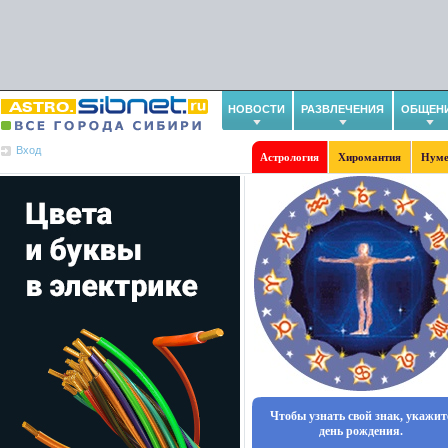
НОВОСТИ
РАЗВЛЕЧЕНИЯ
ОБЩЕН
Вход
Астрология
Хиромантия
Нуме
Чтобы узнать свой знак, укажит
день рождения.