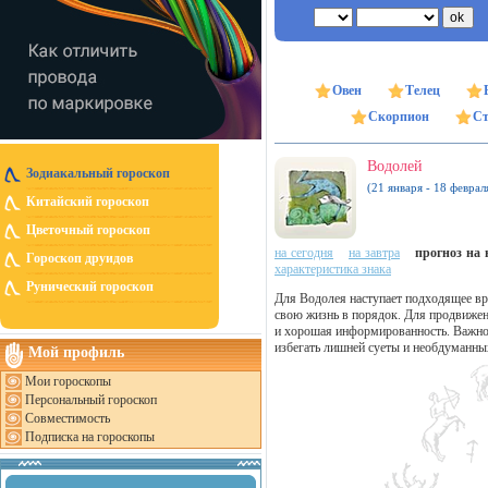
Овен
Телец
Скорпион
Ст
Водолей
Зодиакальный гороскоп
(21 января - 18 феврал
Китайский гороскоп
Цветочный гороскоп
на сегодня
на завтра
прогноз на н
Гороскоп друидов
характеристика знака
Рунический гороскоп
Для Водолея наступает подходящее вр
свою жизнь в порядок. Для продвиже
и хорошая информированность. Важно
избегать лишней суеты и необдуманны
Мой профиль
Мои гороскопы
Персональный гороскоп
Совместимость
Подписка на гороскопы