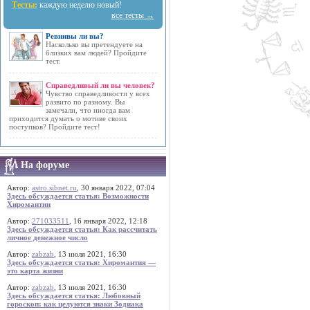
Тесты:
каждую неделю новый!
все тесты →
Ревнивы ли вы?
Насколько вы претендуете на
близких вам людей? Пройдите
тест.
Справедливый ли вы человек?
Чувство справедливости у всех
развито по разному. Вы
замечали, что иногда вам
приходится думать о мотиве своих
поступков? Пройдите тест!
На форуме
Автор:
astro.sibnet.ru
, 30 января 2022, 07:04
Здесь обсуждается статья: Возможности
Хиромантии
Автор:
271033511
, 16 января 2022, 12:18
Здесь обсуждается статья: Как рассчитать
личное денежное число
Автор:
zabzab
, 13 июля 2021, 16:30
Здесь обсуждается статья: Хиромантия —
это карта жизни
Автор:
zabzab
, 13 июля 2021, 16:30
Здесь обсуждается статья: Любовный
гороскоп: как целуются знаки Зодиака