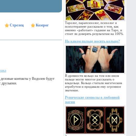
Таролог, парапсихолог, психолог и
Стрелец
Козерог
психотерапевт рассказали о том, как
именно «работает» гадание на Таро, и
стоит ли доверять результатам на 100%.
На каком пальце носить кольцо?
нака
В древности кольцо на том или ином
 деловые контакты у Водолея будут
пальце могло многое рассказать о
с друзьями.
владельце. Кольцо считали магическим
атрибутом и придавали ему огромное
значение.
Рунические символы в любовной
магии