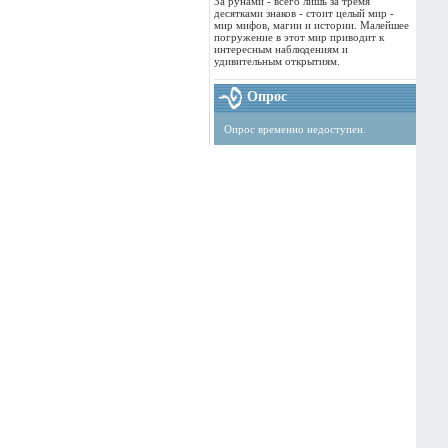
За рунами - всего лишь за тремя
десятками знаков - стоит целый мир -
мир мифов, магии и истории. Малейшее
погружение в этот мир приводит к
интересным наблюдениям и
удивительным открытиям.
Опрос
Опрос временно недоступен.