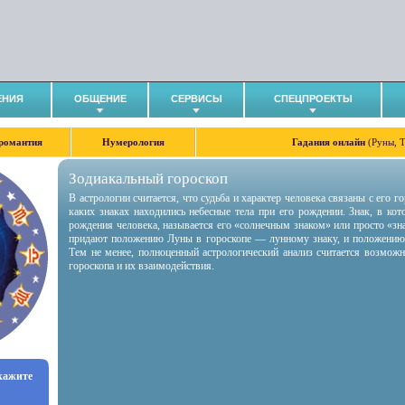
ЕНИЯ
ОБЩЕНИЕ
СЕРВИСЫ
СПЕЦПРОЕКТЫ
романтия
Нумерология
Гадания онлайн
(Руны, 
Зодиакальный гороскоп
В астрологии считается, что судьба и характер человека связаны с его 
каких знаках находились небесные тела при его рождении. Знак, в ко
рождения человека, называется его «солнечным знаком» или просто «зн
придают положению Луны в гороскопе — лунному знаку, и положению
Тем не менее, полноценный астрологический анализ считается возмож
гороскопа и их взаимодействия.
укажите