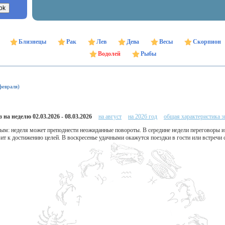
Близнецы
Рак
Лев
Дева
Весы
Скорпион
Водолей
Рыбы
февраля)
 на неделю 02.03.2026 - 08.03.2026
на август
на 2026 год
общая характеристика з
ым: неделя может преподнести неожиданные повороты. В середине недели переговоры и
зит к достижению целей. В воскресенье удачными окажутся поездки в гости или встречи 