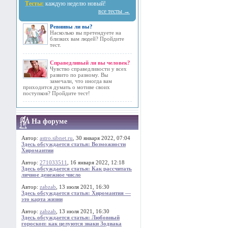
Тесты:
каждую неделю новый!
все тесты →
Ревнивы ли вы?
Насколько вы претендуете на
близких вам людей? Пройдите
тест.
Справедливый ли вы человек?
Чувство справедливости у всех
развито по разному. Вы
замечали, что иногда вам
приходится думать о мотиве своих
поступков? Пройдите тест!
На форуме
Автор:
astro.sibnet.ru
, 30 января 2022, 07:04
Здесь обсуждается статья: Возможности
Хиромантии
Автор:
271033511
, 16 января 2022, 12:18
Здесь обсуждается статья: Как рассчитать
личное денежное число
Автор:
zabzab
, 13 июля 2021, 16:30
Здесь обсуждается статья: Хиромантия —
это карта жизни
Автор:
zabzab
, 13 июля 2021, 16:30
Здесь обсуждается статья: Любовный
гороскоп: как целуются знаки Зодиака