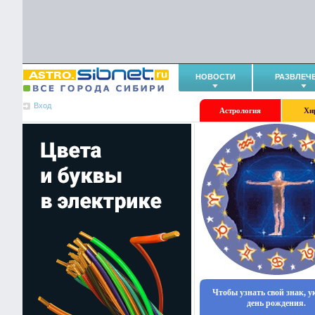
НОВОСТИ
РАЗВЛЕЧ
Вход
Астрология
Хи
Чтобы узнать свой знак, 
день рождения.