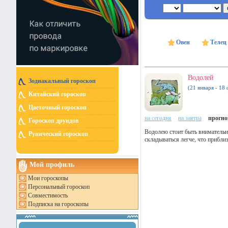
Овен
Телец
Водолей
Зодиакальный гороскоп
(21 января - 18 
Китайский гороскоп
Цветочный гороскоп
на сегодня
на завтра
прогноз
Гороскоп друидов
Водолею стоит быть внимательн
Рунический гороскоп
складываться легче, что прибли
Мой профиль
Мои гороскопы
Персональный гороскоп
Совместимость
Подписка на гороскопы