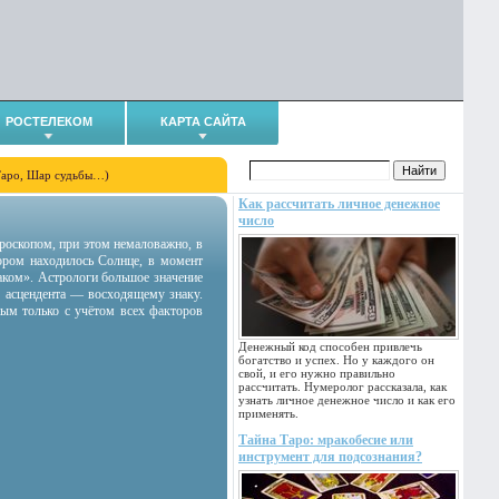
РОСТЕЛЕКОМ
КАРТА САЙТА
Таро, Шар судьбы…)
Как рассчитать личное денежное
число
гороскопом, при этом немаловажно, в
тором находилось Солнце, в момент
аком». Астрологи большое значение
 асцендента — восходящему знаку.
ным только с учётом всех факторов
Денежный код способен привлечь
богатство и успех. Но у каждого он
свой, и его нужно правильно
рассчитать. Нумеролог рассказала, как
узнать личное денежное число и как его
применять.
Тайна Таро: мракобесие или
инструмент для подсознания?