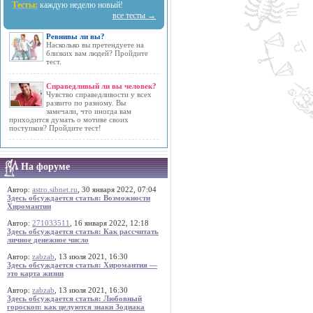
Тесты:
каждую неделю новый!
все тесты →
Ревнивы ли вы?
Насколько вы претендуете на
близких вам людей? Пройдите
тест.
Справедливый ли вы человек?
Чувство справедливости у всех
развито по разному. Вы
замечали, что иногда вам
приходится думать о мотиве своих
поступков? Пройдите тест!
На форуме
Автор:
astro.sibnet.ru
, 30 января 2022, 07:04
Здесь обсуждается статья: Возможности
Хиромантии
Автор:
271033511
, 16 января 2022, 12:18
Здесь обсуждается статья: Как рассчитать
личное денежное число
Автор:
zabzab
, 13 июля 2021, 16:30
Здесь обсуждается статья: Хиромантия —
это карта жизни
Автор:
zabzab
, 13 июля 2021, 16:30
Здесь обсуждается статья: Любовный
гороскоп: как целуются знаки Зодиака