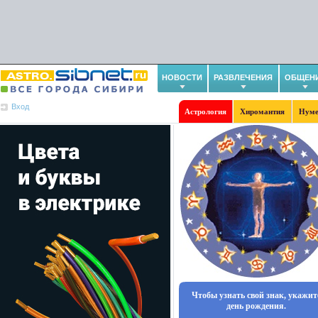
НОВОСТИ
РАЗВЛЕЧЕНИЯ
ОБЩЕН
Вход
Астрология
Хиромантия
Нуме
Чтобы узнать свой знак, укажит
день рождения.