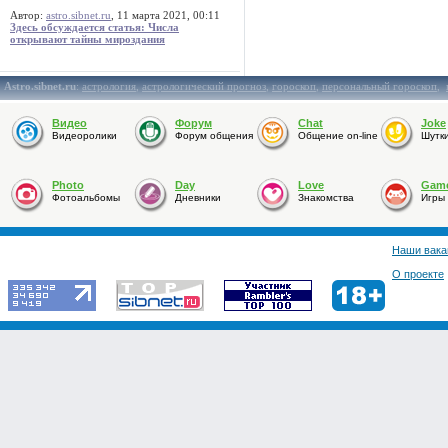
Автор:
astro.sibnet.ru
, 11 марта 2021, 00:11
Здесь обсуждается статья: Числа
открывают тайны мироздания
Astro.sibnet.ru
:
астрология
,
астрологический прогноз
,
гороскоп
,
персональный гороскоп
,
Видео
Форум
Chat
Joke
Видеоролики
Форум общения
Общение on-line
Шутк
Photo
Day
Love
Gam
Фотоальбомы
Дневники
Знакомства
Игры
Наши вака
О проекте