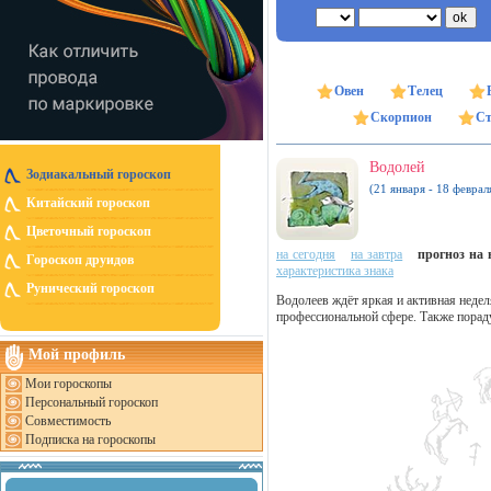
Овен
Телец
Скорпион
Ст
Водолей
Зодиакальный гороскоп
(21 января - 18 феврал
Китайский гороскоп
Цветочный гороскоп
на сегодня
на завтра
прогноз на н
Гороскоп друидов
характеристика знака
Рунический гороскоп
Водолеев ждёт яркая и активная недел
профессиональной сфере. Также порад
Мой профиль
Мои гороскопы
Персональный гороскоп
Совместимость
Подписка на гороскопы