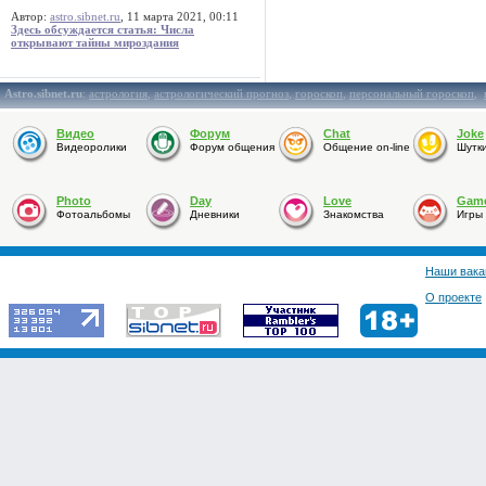
Автор:
astro.sibnet.ru
, 11 марта 2021, 00:11
Здесь обсуждается статья: Числа
открывают тайны мироздания
Astro.sibnet.ru
:
астрология
,
астрологический прогноз
,
гороскоп
,
персональный гороскоп
,
Видео
Форум
Chat
Joke
Видеоролики
Форум общения
Общение on-line
Шутк
Photo
Day
Love
Gam
Фотоальбомы
Дневники
Знакомства
Игры
Наши вака
О проекте