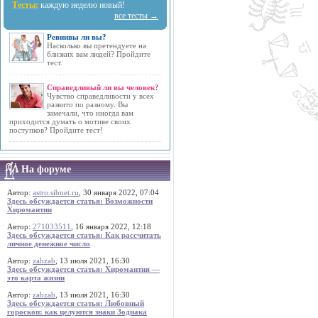
Тесты:
каждую неделю новый!
все тесты →
Ревнивы ли вы?
Насколько вы претендуете на
близких вам людей? Пройдите
тест.
Справедливый ли вы человек?
Чувство справедливости у всех
развито по разному. Вы
замечали, что иногда вам
приходится думать о мотиве своих
поступков? Пройдите тест!
На форуме
Автор:
astro.sibnet.ru
, 30 января 2022, 07:04
Здесь обсуждается статья: Возможности
Хиромантии
Автор:
271033511
, 16 января 2022, 12:18
Здесь обсуждается статья: Как рассчитать
личное денежное число
Автор:
zabzab
, 13 июля 2021, 16:30
Здесь обсуждается статья: Хиромантия —
это карта жизни
Автор:
zabzab
, 13 июля 2021, 16:30
Здесь обсуждается статья: Любовный
гороскоп: как целуются знаки Зодиака