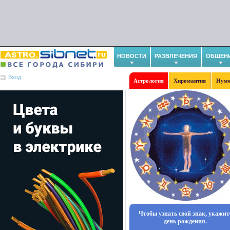
НОВОСТИ
РАЗВЛЕЧЕНИЯ
ОБЩЕН
Вход
Астрология
Хиромантия
Нуме
Чтобы узнать свой знак, укажит
день рождения.