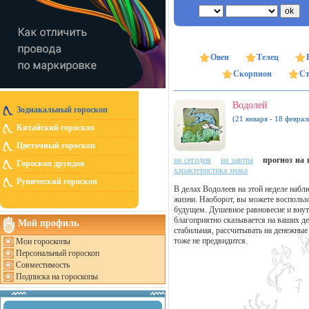
Овен
Телец
Скорпион
Ст
Водолей
Зодиакальный гороскоп
(21 января - 18 феврал
Китайский гороскоп
Цветочный гороскоп
на сегодня
на завтра
прогноз на н
Гороскоп друидов
характеристика знака
Рунический гороскоп
В делах Водолеев на этой неделе наблю
жизни. Наоборот, вы можете воспольз
будущем. Душевное равновесие и внутр
благоприятно сказывается на ваших д
Мой профиль
стабильная, рассчитывать на денежные
тоже не предвидится.
Мои гороскопы
Персональный гороскоп
Совместимость
Подписка на гороскопы