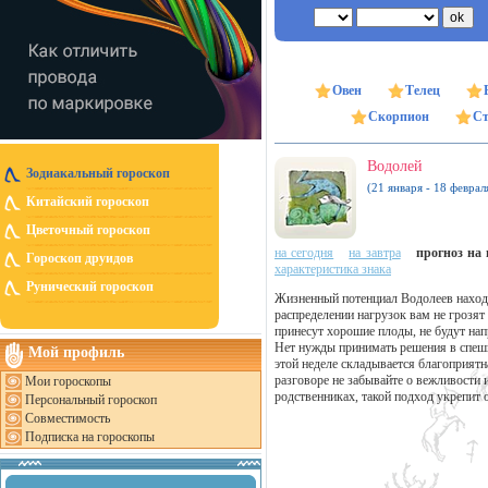
Овен
Телец
Скорпион
Ст
Водолей
Зодиакальный гороскоп
(21 января - 18 феврал
Китайский гороскоп
Цветочный гороскоп
на сегодня
на завтра
прогноз на н
Гороскоп друидов
характеристика знака
Рунический гороскоп
Жизненный потенциал Водолеев находи
распределении нагрузок вам не грозят
принесут хорошие плоды, не будут на
Нет нужды принимать решения в спеш
Мой профиль
этой неделе складывается благоприятн
разговоре не забывайте о вежливости 
Мои гороскопы
родственниках, такой подход укрепит 
Персональный гороскоп
Совместимость
Подписка на гороскопы