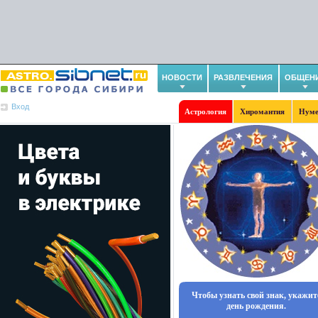
НОВОСТИ
РАЗВЛЕЧЕНИЯ
ОБЩЕН
Вход
Астрология
Хиромантия
Нуме
Чтобы узнать свой знак, укажит
день рождения.