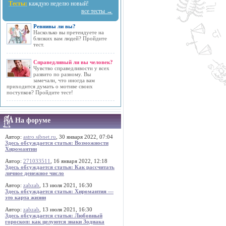
Тесты:
каждую неделю новый!
все тесты →
Ревнивы ли вы?
Насколько вы претендуете на
близких вам людей? Пройдите
тест.
Справедливый ли вы человек?
Чувство справедливости у всех
развито по разному. Вы
замечали, что иногда вам
приходится думать о мотиве своих
поступков? Пройдите тест!
На форуме
Автор:
astro.sibnet.ru
, 30 января 2022, 07:04
Здесь обсуждается статья: Возможности
Хиромантии
Автор:
271033511
, 16 января 2022, 12:18
Здесь обсуждается статья: Как рассчитать
личное денежное число
Автор:
zabzab
, 13 июля 2021, 16:30
Здесь обсуждается статья: Хиромантия —
это карта жизни
Автор:
zabzab
, 13 июля 2021, 16:30
Здесь обсуждается статья: Любовный
гороскоп: как целуются знаки Зодиака