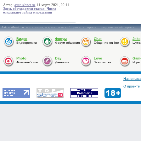
Автор:
astro.sibnet.ru
, 11 марта 2021, 00:11
Здесь обсуждается статья: Числа
открывают тайны мироздания
Astro.sibnet.ru
:
астрология
,
астрологический прогноз
,
гороскоп
,
персональный гороскоп
,
Видео
Форум
Chat
Joke
Видеоролики
Форум общения
Общение on-line
Шутк
Photo
Day
Love
Gam
Фотоальбомы
Дневники
Знакомства
Игры
Наши вака
О проекте