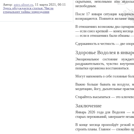
скрытыми, неполными или недоска
Автор:
astro.sibnet.ru
, 11 марта 2021, 00:11
несвободным.
Здесь обсуждается статья: Числа
открывают тайны мироздания
После 17 января ситуация кардиналь
возвращаются. Появится желание знак
В отношениях возможны два сценария
— если союз крепкий — конец месяца п
— если в отношениях были обманы — в
Сдержанность и честность — две опор
Здоровье Водолея в январ
Эмоциональное состояние нужда
раздражительность, чувство внутрен
попытки организма восстановиться.
Могут напомнить о себе головные бол
Важно больше бывать на воздухе, 
медитацию, йогу, дыхательные практи
Старайтесь высыпаться — это ключево
Заключение
Январь 2026 года для Водолея — вр
старых переживаний, завершаете незак
В конце месяца произойдёт резкий п
строить планы. Главное — спокойно пр