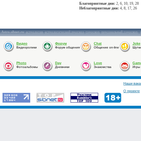
Благоприятные дни:
2, 6, 10, 19, 28
Неблагоприятные дни:
4, 8, 17, 26
Astro.sibnet.ru
:
астрология
,
астрологический прогноз
,
гороскоп
,
персональный гороскоп
,
Видео
Форум
Chat
Joke
Видеоролики
Форум общения
Общение on-line
Шутк
Photo
Day
Love
Gam
Фотоальбомы
Дневники
Знакомства
Игры
Наши вака
О проекте