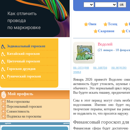
Овен
Телец
Скорпион
Ст
Водолей
Зодиакальный гороскоп
(21 января - 18 феврал
Китайский гороскоп
Цветочный гороскоп
на сегодня
на завтра
на неделю
Гороскоп друидов
знака
Рунический гороскоп
Январь 2026 принесёт Водолею сниж
активность будет утомлять, шумные 
обычного. Это нормальный цикл перед
Вы будете искать тишину, предпочитать
Мой профиль
Сны в этот период могут стать нео
Мои гороскопы
подсознания. Именно оно будет по
Персональный гороскоп
творческие порывы, которые вы раньш
Совместимость
не подавлять то, что просится наружу.
Подписка на гороскопы
Финансовый гороскоп для 
Финансовая сфера будет достаточно 