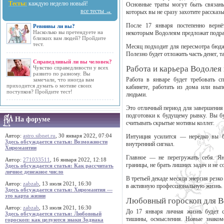
Тесты:
каждую неделю новый!
Основные траты могут быть связан
все тесты →
которых вы не сразу захотите рассказы
После 17 января постепенно вернёт
Ревнивы ли вы?
Насколько вы претендуете на
некоторым Водолеям предложат подраб
близких вам людей? Пройдите
тест.
Месяц подходит для пересмотра бюдже
Полезно будет отложить часть денег, т
Справедливый ли вы человек?
Работа и карьера Водолея 
Чувство справедливости у всех
развито по разному. Вы
Работа в январе будет требовать с
замечали, что иногда вам
приходится думать о мотиве своих
кабинете, работать из дома или вып
поступков? Пройдите тест!
людьми.
Это отличный период для завершения 
подготовки к будущему рывку. Вы бу
На форуме
считывать скрытые мотивы коллег.
Автор:
astro.sibnet.ru
, 30 января 2022, 07:04
Интуиция усилится — нередко вы бу
Здесь обсуждается статья: Возможности
внутренний сигнал.
Хиромантии
Главное — не перегружать себя. Я
Автор:
271033511
, 16 января 2022, 12:18
границы, не брать лишних задач и не с
Здесь обсуждается статья: Как рассчитать
личное денежное число
В третьей декаде месяца энергия резк
Автор:
zabzab
, 13 июля 2021, 16:30
в активную профессиональную жизнь.
Здесь обсуждается статья: Хиромантия —
это карта жизни
Любовный гороскоп для В
Автор:
zabzab
, 13 июля 2021, 16:30
До 17 января личная жизнь будет 
Здесь обсуждается статья: Любовный
тишины, осмысления. Новые знаком
гороскоп: как целуются знаки Зодиака