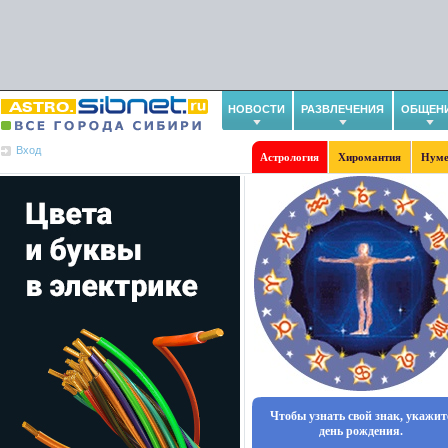
НОВОСТИ
РАЗВЛЕЧЕНИЯ
ОБЩЕН
Вход
Астрология
Хиромантия
Нуме
Чтобы узнать свой знак, укажит
день рождения.