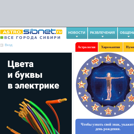
НОВОСТИ
РАЗВЛЕЧЕНИЯ
ОБЩЕН
Вход
Астрология
Хиромантия
Нуме
Чтобы узнать свой знак, укажит
день рождения.