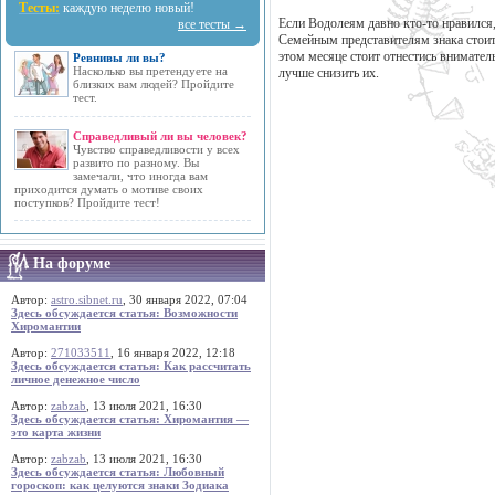
Тесты:
каждую неделю новый!
Если Водолеям давно кто-то нравился,
все тесты →
Семейным представителям знака стоит
этом месяце стоит отнестись внимател
Ревнивы ли вы?
Насколько вы претендуете на
лучше снизить их.
близких вам людей? Пройдите
тест.
Справедливый ли вы человек?
Чувство справедливости у всех
развито по разному. Вы
замечали, что иногда вам
приходится думать о мотиве своих
поступков? Пройдите тест!
На форуме
Автор:
astro.sibnet.ru
, 30 января 2022, 07:04
Здесь обсуждается статья: Возможности
Хиромантии
Автор:
271033511
, 16 января 2022, 12:18
Здесь обсуждается статья: Как рассчитать
личное денежное число
Автор:
zabzab
, 13 июля 2021, 16:30
Здесь обсуждается статья: Хиромантия —
это карта жизни
Автор:
zabzab
, 13 июля 2021, 16:30
Здесь обсуждается статья: Любовный
гороскоп: как целуются знаки Зодиака