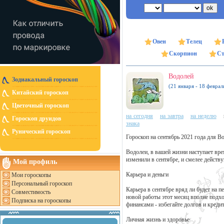
Овен
Телец
Скорпион
Ст
Водолей
Зодиакальный гороскоп
(21 января - 18 феврал
Китайский гороскоп
Цветочный гороскоп
на сегодня
на завтра
на неделю
Гороскоп друидов
знака
Рунический гороскоп
Гороскоп на сентябрь 2021 года для В
Водолеи, в вашей жизни наступает вр
изменили в сентябре, и смелее действу
Мой профиль
Карьера и деньги
Мои гороскопы
Персональный гороскоп
Карьера в сентябре вряд ли будет на п
Совместимость
новой работы этот месяц вполне подхо
Подписка на гороскопы
финансами - избегайте долгов и креди
Личная жизнь и здоровье