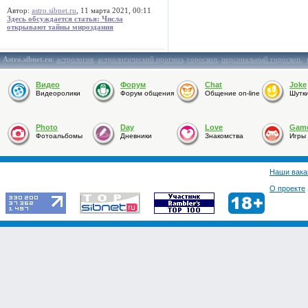
Автор:
astro.sibnet.ru
, 11 марта 2021, 00:11
Здесь обсуждается статья: Числа
открывают тайны мироздания
Astro.sibnet.ru
:
астрология
,
астрологический прогноз
,
гороскоп
,
персональный гороскоп
,
Видео
Форум
Chat
Joke
Видеоролики
Форум общения
Общение on-line
Шутк
Photo
Day
Love
Gam
Фотоальбомы
Дневники
Знакомства
Игры
Наши вака
О проекте