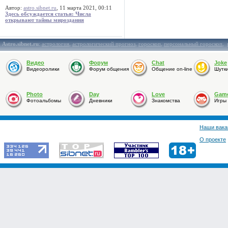
Автор:
astro.sibnet.ru
, 11 марта 2021, 00:11
Здесь обсуждается статья: Числа
открывают тайны мироздания
Astro.sibnet.ru
:
астрология
,
астрологический прогноз
,
гороскоп
,
персональный гороскоп
,
Видео
Форум
Chat
Joke
Видеоролики
Форум общения
Общение on-line
Шутк
Photo
Day
Love
Gam
Фотоальбомы
Дневники
Знакомства
Игры
Наши вака
О проекте