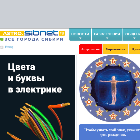
НОВОСТИ
РАЗВЛЕЧЕНИЯ
ОБЩЕН
Вход
Астрология
Хиромантия
Нуме
Чтобы узнать свой знак, укажит
день рождения.