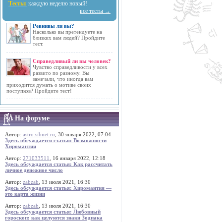
Тесты:
каждую неделю новый!
все тесты →
Ревнивы ли вы?
Насколько вы претендуете на
близких вам людей? Пройдите
тест.
Справедливый ли вы человек?
Чувство справедливости у всех
развито по разному. Вы
замечали, что иногда вам
приходится думать о мотиве своих
поступков? Пройдите тест!
На форуме
Автор:
astro.sibnet.ru
, 30 января 2022, 07:04
Здесь обсуждается статья: Возможности
Хиромантии
Автор:
271033511
, 16 января 2022, 12:18
Здесь обсуждается статья: Как рассчитать
личное денежное число
Автор:
zabzab
, 13 июля 2021, 16:30
Здесь обсуждается статья: Хиромантия —
это карта жизни
Автор:
zabzab
, 13 июля 2021, 16:30
Здесь обсуждается статья: Любовный
гороскоп: как целуются знаки Зодиака