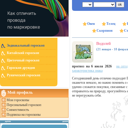
Овен
Телец
Скорпион
Ст
Водолей
Зодиакальный гороскоп
(21 января - 18 феврал
Китайский гороскоп
Цветочный гороскоп
прогноз на 6 июля 2026
на сего
Гороскоп друидов
характеристика знака
Рунический гороскоп
Сегодняшний день отлично подходит 
окажется немало, но важно помнить о
удачно сложатся покупки, связанные с
отправьтесь на природу, прогуляйтесь 
Мой профиль
не перегружать себя.
Мои гороскопы
Персональный гороскоп
Совместимость
Подписка на гороскопы