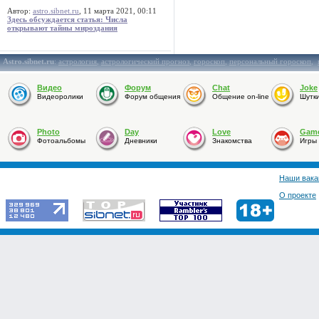
Автор:
astro.sibnet.ru
, 11 марта 2021, 00:11
Здесь обсуждается статья: Числа
открывают тайны мироздания
Astro.sibnet.ru
:
астрология
,
астрологический прогноз
,
гороскоп
,
персональный гороскоп
,
Видео
Форум
Chat
Joke
Видеоролики
Форум общения
Общение on-line
Шутк
Photo
Day
Love
Gam
Фотоальбомы
Дневники
Знакомства
Игры
Наши вака
О проекте