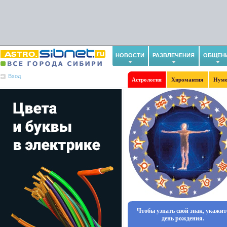
НОВОСТИ
РАЗВЛЕЧЕНИЯ
ОБЩЕН
Вход
Астрология
Хиромантия
Нуме
Чтобы узнать свой знак, укажит
день рождения.