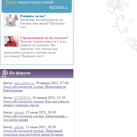
Тесты:
каждую неделю новый!
все тесты →
Ревнивы ли вы?
Насколько вы претендуете на
близких вам людей? Пройдите
тест.
Справедливый ли вы человек?
Чувство справедливости у всех
развито по разному. Вы
замечали, что иногда вам
приходится думать о мотиве своих
поступков? Пройдите тест!
На форуме
Автор:
astro.sibnet.ru
, 30 января 2022, 07:04
Здесь обсуждается статья: Возможности
Хиромантии
Автор:
271033511
, 16 января 2022, 12:18
Здесь обсуждается статья: Как рассчитать
личное денежное число
Автор:
zabzab
, 13 июля 2021, 16:30
Здесь обсуждается статья: Хиромантия —
это карта жизни
Автор:
zabzab
, 13 июля 2021, 16:30
Здесь обсуждается статья: Любовный
гороскоп: как целуются знаки Зодиака