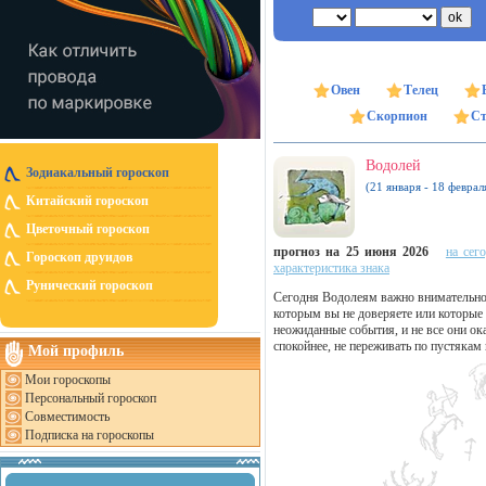
Овен
Телец
Скорпион
Ст
Водолей
Зодиакальный гороскоп
(21 января - 18 феврал
Китайский гороскоп
Цветочный гороскоп
прогноз на 25 июня 2026
на сег
Гороскоп друидов
характеристика знака
Рунический гороскоп
Сегодня Водолеям важно внимательно 
которым вы не доверяете или которые
неожиданные события, и не все они о
спокойнее, не переживать по пустякам
Мой профиль
Мои гороскопы
Персональный гороскоп
Совместимость
Подписка на гороскопы