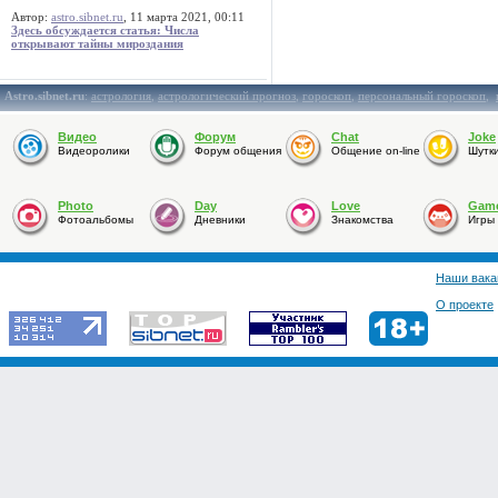
Автор:
astro.sibnet.ru
, 11 марта 2021, 00:11
Здесь обсуждается статья: Числа
открывают тайны мироздания
Astro.sibnet.ru
:
астрология
,
астрологический прогноз
,
гороскоп
,
персональный гороскоп
,
Видео
Форум
Chat
Joke
Видеоролики
Форум общения
Общение on-line
Шутк
Photo
Day
Love
Gam
Фотоальбомы
Дневники
Знакомства
Игры
Наши вака
О проекте