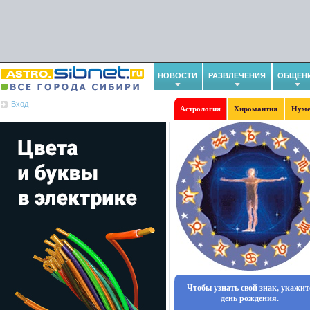
НОВОСТИ
РАЗВЛЕЧЕНИЯ
ОБЩЕН
Вход
Астрология
Хиромантия
Нуме
Чтобы узнать свой знак, укажит
день рождения.