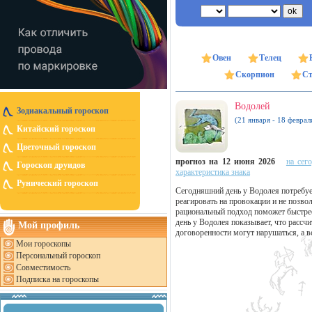
Овен
Телец
Скорпион
Ст
Водолей
Зодиакальный гороскоп
(21 января - 18 феврал
Китайский гороскоп
Цветочный гороскоп
прогноз на 12 июня 2026
на сег
Гороскоп друидов
характеристика знака
Рунический гороскоп
Сегодняшний день у Водолея потребу
реагировать на провокации и не позв
рациональный подход поможет быстре
день у Водолея показывает, что рассч
Мой профиль
договоренности могут нарушаться, а в
Мои гороскопы
Персональный гороскоп
Совместимость
Подписка на гороскопы