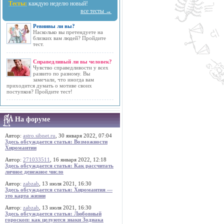
Тесты:
каждую неделю новый!
все тесты →
Ревнивы ли вы?
Насколько вы претендуете на
близких вам людей? Пройдите
тест.
Справедливый ли вы человек?
Чувство справедливости у всех
развито по разному. Вы
замечали, что иногда вам
приходится думать о мотиве своих
поступков? Пройдите тест!
На форуме
Автор:
astro.sibnet.ru
, 30 января 2022, 07:04
Здесь обсуждается статья: Возможности
Хиромантии
Автор:
271033511
, 16 января 2022, 12:18
Здесь обсуждается статья: Как рассчитать
личное денежное число
Автор:
zabzab
, 13 июля 2021, 16:30
Здесь обсуждается статья: Хиромантия —
это карта жизни
Автор:
zabzab
, 13 июля 2021, 16:30
Здесь обсуждается статья: Любовный
гороскоп: как целуются знаки Зодиака