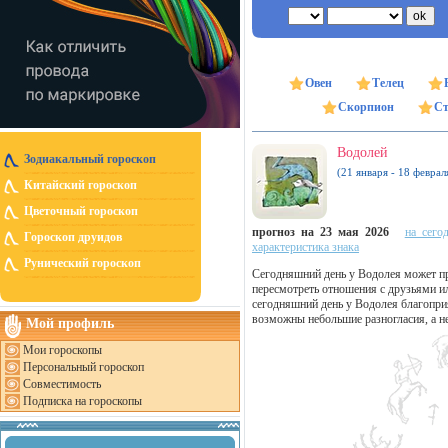
Овен
Телец
Скорпион
Ст
Водолей
Зодиакальный гороскоп
(21 января - 18 феврал
Китайский гороскоп
Цветочный гороскоп
прогноз на 23 мая 2026
на сего
Гороскоп друидов
характеристика знака
Рунический гороскоп
Сегодняшний день у Водолея может пр
пересмотреть отношения с друзьями ил
сегодняшний день у Водолея благопри
возможны небольшие разногласия, а н
Мой профиль
Мои гороскопы
Персональный гороскоп
Совместимость
Подписка на гороскопы