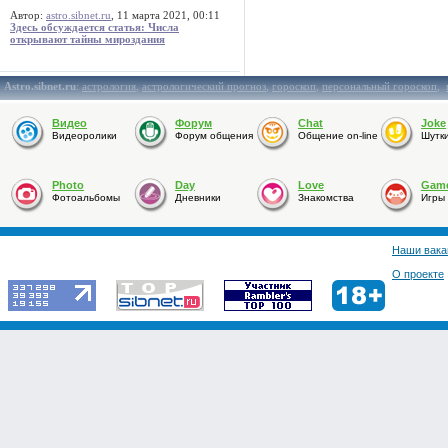
Автор:
astro.sibnet.ru
, 11 марта 2021, 00:11
Здесь обсуждается статья: Числа
открывают тайны мироздания
Astro.sibnet.ru
:
астрология
,
астрологический прогноз
,
гороскоп
,
персональный гороскоп
,
Видео
Форум
Chat
Joke
Видеоролики
Форум общения
Общение on-line
Шутк
Photo
Day
Love
Gam
Фотоальбомы
Дневники
Знакомства
Игры
Наши вака
О проекте