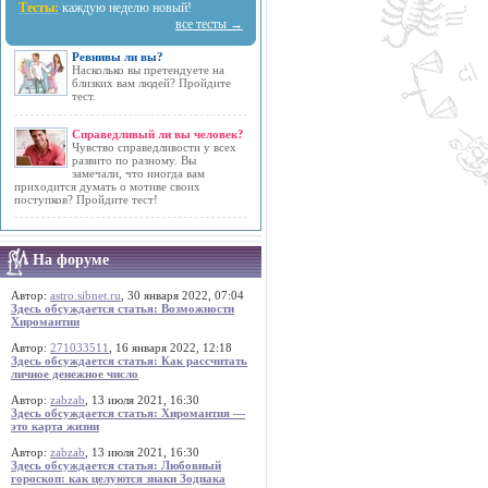
Тесты:
каждую неделю новый!
все тесты →
Ревнивы ли вы?
Насколько вы претендуете на
близких вам людей? Пройдите
тест.
Справедливый ли вы человек?
Чувство справедливости у всех
развито по разному. Вы
замечали, что иногда вам
приходится думать о мотиве своих
поступков? Пройдите тест!
На форуме
Автор:
astro.sibnet.ru
, 30 января 2022, 07:04
Здесь обсуждается статья: Возможности
Хиромантии
Автор:
271033511
, 16 января 2022, 12:18
Здесь обсуждается статья: Как рассчитать
личное денежное число
Автор:
zabzab
, 13 июля 2021, 16:30
Здесь обсуждается статья: Хиромантия —
это карта жизни
Автор:
zabzab
, 13 июля 2021, 16:30
Здесь обсуждается статья: Любовный
гороскоп: как целуются знаки Зодиака