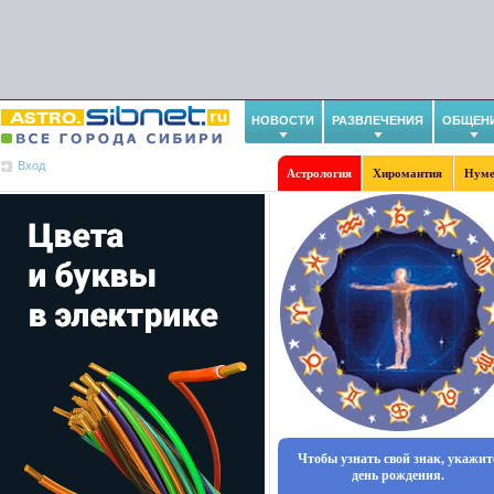
НОВОСТИ
РАЗВЛЕЧЕНИЯ
ОБЩЕН
Вход
Астрология
Хиромантия
Нуме
Чтобы узнать свой знак, укажит
день рождения.