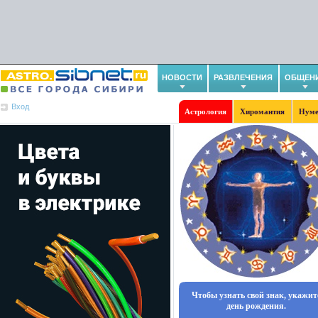
НОВОСТИ
РАЗВЛЕЧЕНИЯ
ОБЩЕН
Вход
Астрология
Хиромантия
Нуме
Чтобы узнать свой знак, укажит
день рождения.