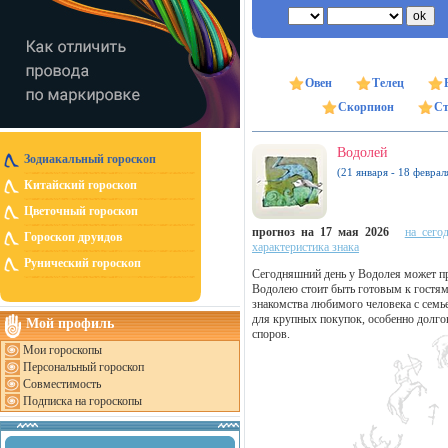
Овен
Телец
Скорпион
Ст
Водолей
Зодиакальный гороскоп
(21 января - 18 феврал
Китайский гороскоп
Цветочный гороскоп
прогноз на 17 мая 2026
на сего
Гороскоп друидов
характеристика знака
Рунический гороскоп
Сегодняшний день у Водолея может п
Водолею стоит быть готовым к гостям
знакомства любимого человека с семь
для крупных покупок, особенно долго
Мой профиль
споров.
Мои гороскопы
Персональный гороскоп
Совместимость
Подписка на гороскопы