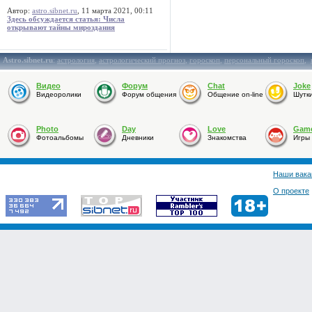
Автор:
astro.sibnet.ru
, 11 марта 2021, 00:11
Здесь обсуждается статья: Числа
открывают тайны мироздания
Astro.sibnet.ru
:
астрология
,
астрологический прогноз
,
гороскоп
,
персональный гороскоп
,
Видео
Форум
Chat
Joke
Видеоролики
Форум общения
Общение on-line
Шутк
Photo
Day
Love
Gam
Фотоальбомы
Дневники
Знакомства
Игры
Наши вака
О проекте