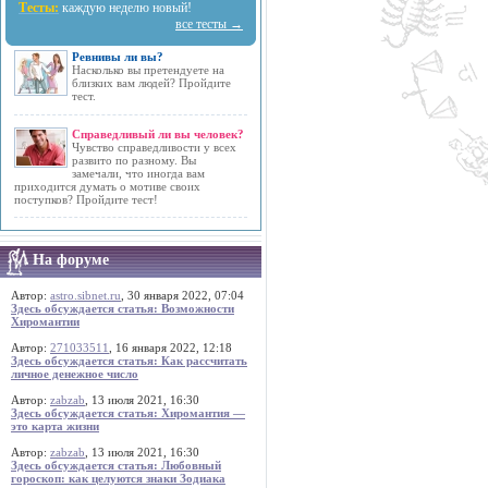
Тесты:
каждую неделю новый!
все тесты →
Ревнивы ли вы?
Насколько вы претендуете на
близких вам людей? Пройдите
тест.
Справедливый ли вы человек?
Чувство справедливости у всех
развито по разному. Вы
замечали, что иногда вам
приходится думать о мотиве своих
поступков? Пройдите тест!
На форуме
Автор:
astro.sibnet.ru
, 30 января 2022, 07:04
Здесь обсуждается статья: Возможности
Хиромантии
Автор:
271033511
, 16 января 2022, 12:18
Здесь обсуждается статья: Как рассчитать
личное денежное число
Автор:
zabzab
, 13 июля 2021, 16:30
Здесь обсуждается статья: Хиромантия —
это карта жизни
Автор:
zabzab
, 13 июля 2021, 16:30
Здесь обсуждается статья: Любовный
гороскоп: как целуются знаки Зодиака