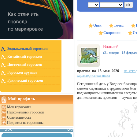
Овен
Телец
Скорпион
Ст
Водолей
Зодиакальный гороскоп
(21 января - 18 феврал
Китайский гороскоп
Цветочный гороскоп
прогноз на 15 мая 2026
на сего
Гороскоп друидов
характеристика знака
Рунический гороскоп
Сегодняшний день у Водолея благопри
сможет справиться с трудностями бла
под контролем и внимательно следить
для незнакомых проектов — лучше по
Мой профиль
Мои гороскопы
Персональный гороскоп
Совместимость
Подписка на гороскопы