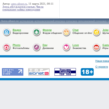
Автор:
astro.sibnet.ru
, 11 марта 2021, 00:11
Здесь обсуждается статья: Числа
открывают тайны мироздания
Astro.sibnet.ru
:
астрология
,
астрологический прогноз
,
гороскоп
,
персональный гороскоп
,
Видео
Форум
Chat
Joke
Видеоролики
Форум общения
Общение on-line
Шутк
Photo
Day
Love
Gam
Фотоальбомы
Дневники
Знакомства
Игры
Наши вака
О проекте