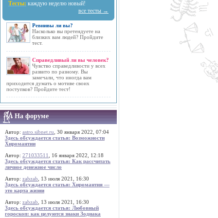
Тесты:
каждую неделю новый!
все тесты →
Ревнивы ли вы?
Насколько вы претендуете на
близких вам людей? Пройдите
тест.
Справедливый ли вы человек?
Чувство справедливости у всех
развито по разному. Вы
замечали, что иногда вам
приходится думать о мотиве своих
поступков? Пройдите тест!
На форуме
Автор:
astro.sibnet.ru
, 30 января 2022, 07:04
Здесь обсуждается статья: Возможности
Хиромантии
Автор:
271033511
, 16 января 2022, 12:18
Здесь обсуждается статья: Как рассчитать
личное денежное число
Автор:
zabzab
, 13 июля 2021, 16:30
Здесь обсуждается статья: Хиромантия —
это карта жизни
Автор:
zabzab
, 13 июля 2021, 16:30
Здесь обсуждается статья: Любовный
гороскоп: как целуются знаки Зодиака