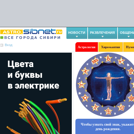
НОВОСТИ
РАЗВЛЕЧЕНИЯ
ОБЩЕН
Вход
Астрология
Хиромантия
Нуме
Чтобы узнать свой знак, укажит
день рождения.