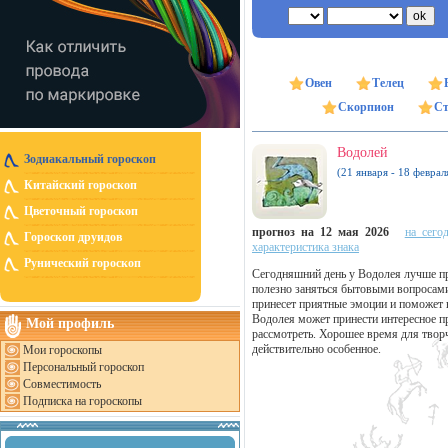
Овен
Телец
Скорпион
Ст
Водолей
Зодиакальный гороскоп
(21 января - 18 феврал
Китайский гороскоп
Цветочный гороскоп
прогноз на 12 мая 2026
на сего
Гороскоп друидов
характеристика знака
Рунический гороскоп
Сегодняшний день у Водолея лучше п
полезно заняться бытовыми вопросами
принесет приятные эмоции и поможет 
Водолея может принести интересное п
Мой профиль
рассмотреть. Хорошее время для творч
действительно особенное.
Мои гороскопы
Персональный гороскоп
Совместимость
Подписка на гороскопы