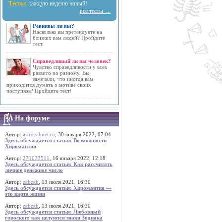
Тесты:
каждую неделю новый!
все тесты →
Ревнивы ли вы?
Насколько вы претендуете на
близких вам людей? Пройдите
тест.
Справедливый ли вы человек?
Чувство справедливости у всех
развито по разному. Вы
замечали, что иногда вам
приходится думать о мотиве своих
поступков? Пройдите тест!
На форуме
Автор:
astro.sibnet.ru
, 30 января 2022, 07:04
Здесь обсуждается статья: Возможности
Хиромантии
Автор:
271033511
, 16 января 2022, 12:18
Здесь обсуждается статья: Как рассчитать
личное денежное число
Автор:
zabzab
, 13 июля 2021, 16:30
Здесь обсуждается статья: Хиромантия —
это карта жизни
Автор:
zabzab
, 13 июля 2021, 16:30
Здесь обсуждается статья: Любовный
гороскоп: как целуются знаки Зодиака