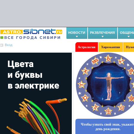
НОВОСТИ
РАЗВЛЕЧЕНИЯ
ОБЩЕН
Вход
Астрология
Хиромантия
Нуме
Чтобы узнать свой знак, укажит
день рождения.