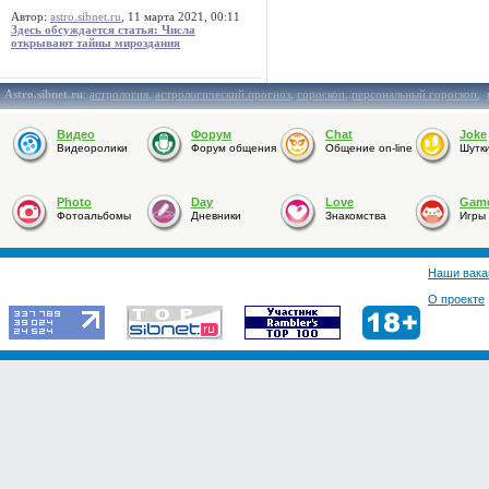
Автор:
astro.sibnet.ru
, 11 марта 2021, 00:11
Здесь обсуждается статья: Числа
открывают тайны мироздания
Astro.sibnet.ru
:
астрология
,
астрологический прогноз
,
гороскоп
,
персональный гороскоп
,
Видео
Форум
Chat
Joke
Видеоролики
Форум общения
Общение on-line
Шутк
Photo
Day
Love
Gam
Фотоальбомы
Дневники
Знакомства
Игры
Наши вака
О проекте