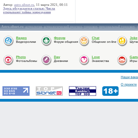
Автор:
astro.sibnet.ru
, 11 марта 2021, 00:11
Здесь обсуждается статья: Числа
открывают тайны мироздания
Astro.sibnet.ru
:
астрология
,
астрологический прогноз
,
гороскоп
,
персональный гороскоп
,
Видео
Форум
Chat
Joke
Видеоролики
Форум общения
Общение on-line
Шутк
Photo
Day
Love
Gam
Фотоальбомы
Дневники
Знакомства
Игры
Наши вака
О проекте