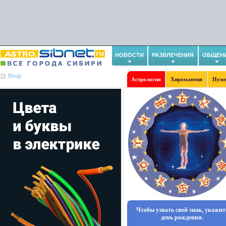
НОВОСТИ
РАЗВЛЕЧЕНИЯ
ОБЩЕН
Вход
Астрология
Хиромантия
Нуме
Чтобы узнать свой знак, укажит
день рождения.