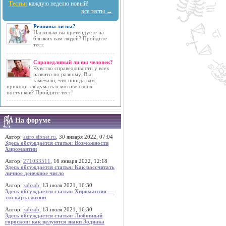
Тесты:
каждую неделю новый!
все тесты →
Ревнивы ли вы?
Насколько вы претендуете на
близких вам людей? Пройдите
тест.
Справедливый ли вы человек?
Чувство справедливости у всех
развито по разному. Вы
замечали, что иногда вам
приходится думать о мотиве своих
поступков? Пройдите тест!
На форуме
Автор:
astro.sibnet.ru
, 30 января 2022, 07:04
Здесь обсуждается статья: Возможности
Хиромантии
Автор:
271033511
, 16 января 2022, 12:18
Здесь обсуждается статья: Как рассчитать
личное денежное число
Автор:
zabzab
, 13 июля 2021, 16:30
Здесь обсуждается статья: Хиромантия —
это карта жизни
Автор:
zabzab
, 13 июля 2021, 16:30
Здесь обсуждается статья: Любовный
гороскоп: как целуются знаки Зодиака