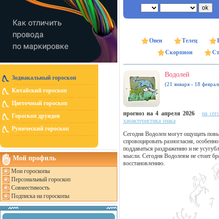
Овен
Телец
Скорпион
Ст
Водолей
Зодиакальный гороскоп
(21 января - 18 феврал
Китайский гороскоп
Цветочный гороскоп
прогноз на 4 апреля 2026
на сег
Гороскоп друидов
характеристика знака
Рунический гороскоп
Сегодня Водолеи могут ощущать повы
спровоцировать разногласия, особенно
поддаваться раздражению и не усугубл
мысли. Сегодня Водолеям не стоит бр
Мой профиль
восстановлению.
Мои гороскопы
Персональный гороскоп
Совместимость
Подписка на гороскопы