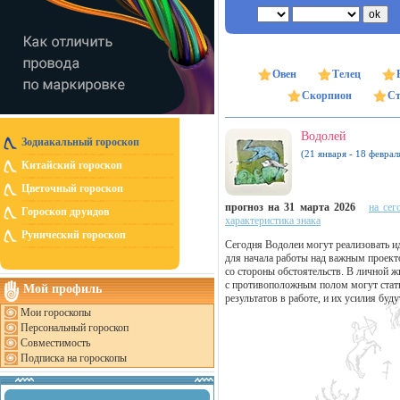
Овен
Телец
Скорпион
Ст
Водолей
Зодиакальный гороскоп
(21 января - 18 феврал
Китайский гороскоп
Цветочный гороскоп
прогноз на 31 марта 2026
на сег
Гороскоп друидов
характеристика знака
Рунический гороскоп
Сегодня Водолеи могут реализовать и
для начала работы над важным проект
со стороны обстоятельств. В личной 
с противоположным полом могут стат
Мой профиль
результатов в работе, и их усилия буд
Мои гороскопы
Персональный гороскоп
Совместимость
Подписка на гороскопы