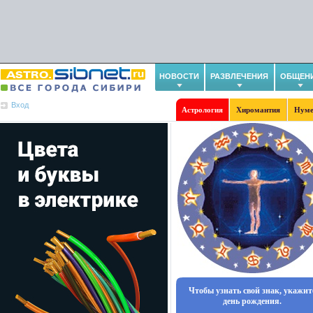
НОВОСТИ
РАЗВЛЕЧЕНИЯ
ОБЩЕН
Вход
Астрология
Хиромантия
Нуме
Чтобы узнать свой знак, укажит
день рождения.