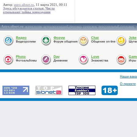
Автор:
astro.sibnet.ru
, 11 марта 2021, 00:11
Здесь обсуждается статья: Числа
открывают тайны мироздания
Astro.sibnet.ru
:
астрология
,
астрологический прогноз
,
гороскоп
,
персональный гороскоп
,
Видео
Форум
Chat
Joke
Видеоролики
Форум общения
Общение on-line
Шутк
Photo
Day
Love
Gam
Фотоальбомы
Дневники
Знакомства
Игры
Наши вака
О проекте