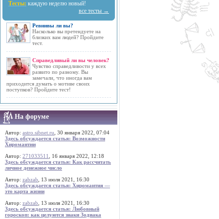
Тесты:
каждую неделю новый!
все тесты →
Ревнивы ли вы?
Насколько вы претендуете на
близких вам людей? Пройдите
тест.
Справедливый ли вы человек?
Чувство справедливости у всех
развито по разному. Вы
замечали, что иногда вам
приходится думать о мотиве своих
поступков? Пройдите тест!
На форуме
Автор:
astro.sibnet.ru
, 30 января 2022, 07:04
Здесь обсуждается статья: Возможности
Хиромантии
Автор:
271033511
, 16 января 2022, 12:18
Здесь обсуждается статья: Как рассчитать
личное денежное число
Автор:
zabzab
, 13 июля 2021, 16:30
Здесь обсуждается статья: Хиромантия —
это карта жизни
Автор:
zabzab
, 13 июля 2021, 16:30
Здесь обсуждается статья: Любовный
гороскоп: как целуются знаки Зодиака