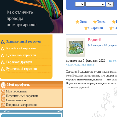
Овен
Телец
Скорпион
Ст
Водолей
Зодиакальный гороскоп
(21 января - 18 феврал
Китайский гороскоп
Цветочный гороскоп
прогноз на 5 февраля 2026
на се
Гороскоп друидов
характеристика знака
Рунический гороскоп
Сегодня Водолею не стоит настаивать 
день Водолея показывает, что споры т
хорошо знакомыми делами — это успо
Водолея может порадовать домашними
Мой профиль
окажется удачной.
Мои гороскопы
Персональный гороскоп
Совместимость
Подписка на гороскопы