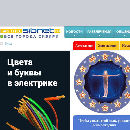
НОВОСТИ
РАЗВЛЕЧЕНИЯ
ОБЩЕН
Вход
Астрология
Хиромантия
Нуме
Чтобы узнать свой знак, укажит
день рождения.