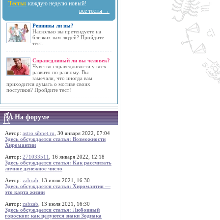
Тесты:
каждую неделю новый!
все тесты →
Ревнивы ли вы?
Насколько вы претендуете на
близких вам людей? Пройдите
тест.
Справедливый ли вы человек?
Чувство справедливости у всех
развито по разному. Вы
замечали, что иногда вам
приходится думать о мотиве своих
поступков? Пройдите тест!
На форуме
Автор:
astro.sibnet.ru
, 30 января 2022, 07:04
Здесь обсуждается статья: Возможности
Хиромантии
Автор:
271033511
, 16 января 2022, 12:18
Здесь обсуждается статья: Как рассчитать
личное денежное число
Автор:
zabzab
, 13 июля 2021, 16:30
Здесь обсуждается статья: Хиромантия —
это карта жизни
Автор:
zabzab
, 13 июля 2021, 16:30
Здесь обсуждается статья: Любовный
гороскоп: как целуются знаки Зодиака