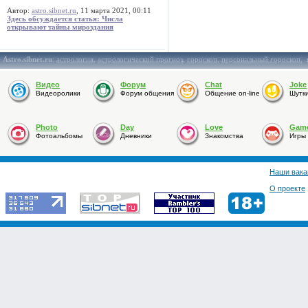
Автор:
astro.sibnet.ru
, 11 марта 2021, 00:11
Здесь обсуждается статья: Числа
открывают тайны мироздания
Astro.sibnet.ru
:
астрология
,
астрологический прогноз
,
гороскоп
,
персональный гороскоп
,
Видео
Форум
Chat
Joke
Видеоролики
Форум общения
Общение on-line
Шутк
Photo
Day
Love
Gam
Фотоальбомы
Дневники
Знакомства
Игры
Наши вака
О проекте