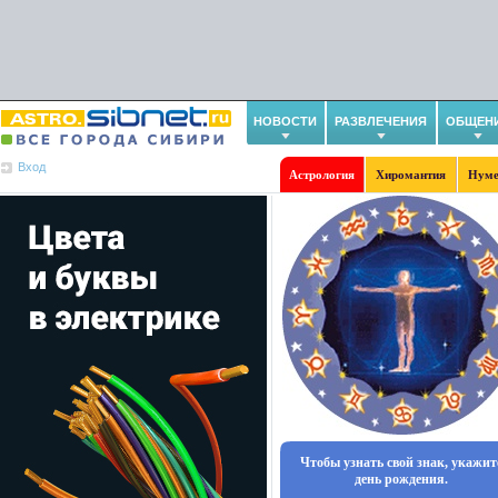
НОВОСТИ
РАЗВЛЕЧЕНИЯ
ОБЩЕН
Вход
Астрология
Хиромантия
Нуме
Чтобы узнать свой знак, укажит
день рождения.