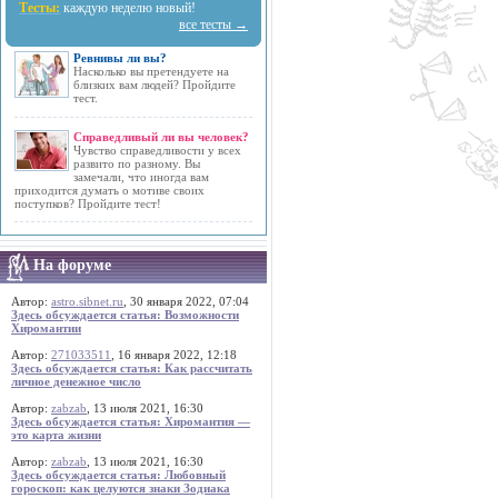
Тесты:
каждую неделю новый!
все тесты →
Ревнивы ли вы?
Насколько вы претендуете на
близких вам людей? Пройдите
тест.
Справедливый ли вы человек?
Чувство справедливости у всех
развито по разному. Вы
замечали, что иногда вам
приходится думать о мотиве своих
поступков? Пройдите тест!
На форуме
Автор:
astro.sibnet.ru
, 30 января 2022, 07:04
Здесь обсуждается статья: Возможности
Хиромантии
Автор:
271033511
, 16 января 2022, 12:18
Здесь обсуждается статья: Как рассчитать
личное денежное число
Автор:
zabzab
, 13 июля 2021, 16:30
Здесь обсуждается статья: Хиромантия —
это карта жизни
Автор:
zabzab
, 13 июля 2021, 16:30
Здесь обсуждается статья: Любовный
гороскоп: как целуются знаки Зодиака