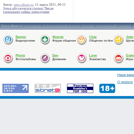
Автор:
astro.sibnet.ru
, 11 марта 2021, 00:11
Здесь обсуждается статья: Числа
открывают тайны мироздания
Astro.sibnet.ru
:
астрология
,
астрологический прогноз
,
гороскоп
,
персональный гороскоп
,
Видео
Форум
Chat
Joke
Видеоролики
Форум общения
Общение on-line
Шутк
Photo
Day
Love
Gam
Фотоальбомы
Дневники
Знакомства
Игры
Наши вака
О проекте