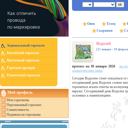
Овен
Телец
Скорпион
Ст
Водолей
Зодиакальный гороскоп
(21 января - 18 феврал
Китайский гороскоп
Цветочный гороскоп
прогноз на 30 января 2026
на се
Гороскоп друидов
характеристика знака
Рунический гороскоп
Сегодня Водолею стоит отказаться от 
сегодняшний день Водолея словно мяг
торопиться искать ответы на волнующ
наружу. Сегодняшний день Водолея тр
Мой профиль
склонных к манипуляциям.
Мои гороскопы
Персональный гороскоп
Совместимость
Подписка на гороскопы