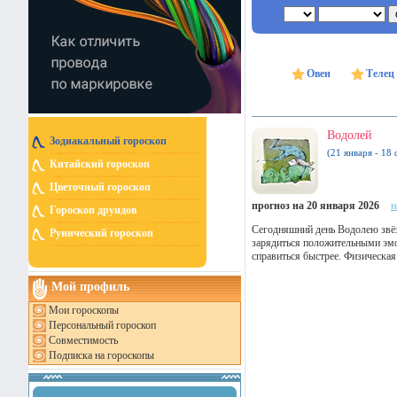
Овен
Телец
Водолей
Зодиакальный гороскоп
(21 января - 18 
Китайский гороскоп
Цветочный гороскоп
прогноз на 20 января 2026
н
Гороскоп друидов
Сегодняшний день Водолею звёз
Рунический гороскоп
зарядиться положительными эмоц
справиться быстрее. Физическая
Мой профиль
Мои гороскопы
Персональный гороскоп
Совместимость
Подписка на гороскопы