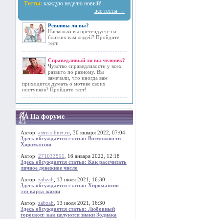
Тесты:
каждую неделю новый!
все тесты →
Ревнивы ли вы?
Насколько вы претендуете на
близких вам людей? Пройдите
тест.
Справедливый ли вы человек?
Чувство справедливости у всех
развито по разному. Вы
замечали, что иногда вам
приходится думать о мотиве своих
поступков? Пройдите тест!
На форуме
Автор:
astro.sibnet.ru
, 30 января 2022, 07:04
Здесь обсуждается статья: Возможности
Хиромантии
Автор:
271033511
, 16 января 2022, 12:18
Здесь обсуждается статья: Как рассчитать
личное денежное число
Автор:
zabzab
, 13 июля 2021, 16:30
Здесь обсуждается статья: Хиромантия —
это карта жизни
Автор:
zabzab
, 13 июля 2021, 16:30
Здесь обсуждается статья: Любовный
гороскоп: как целуются знаки Зодиака