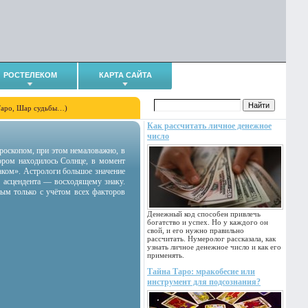
РОСТЕЛЕКОМ
КАРТА САЙТА
Таро, Шар судьбы…)
Как рассчитать личное денежное
число
гороскопом, при этом немаловажно, в
тором находилось Солнце, в момент
аком». Астрологи большое значение
 асцендента — восходящему знаку.
ным только с учётом всех факторов
Денежный код способен привлечь
богатство и успех. Но у каждого он
свой, и его нужно правильно
рассчитать. Нумеролог рассказала, как
узнать личное денежное число и как его
применять.
Тайна Таро: мракобесие или
инструмент для подсознания?