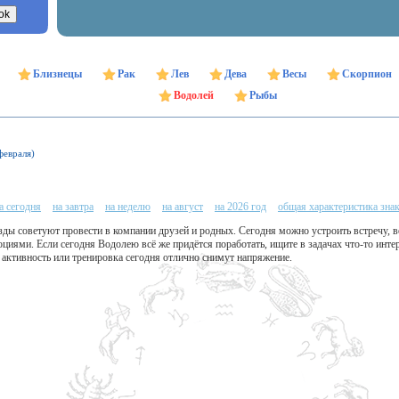
Близнецы
Рак
Лев
Дева
Весы
Скорпион
Водолей
Рыбы
февраля)
а сегодня
на завтра
на неделю
на август
на 2026 год
общая характеристика зна
ды советуют провести в компании друзей и родных. Сегодня можно устроить встречу, в
иями. Если сегодня Водолею всё же придётся поработать, ищите в задачах что-то инте
 активность или тренировка сегодня отлично снимут напряжение.