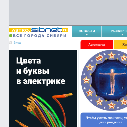
НОВОСТИ
РАЗВЛЕЧ
Вход
Астрология
Хи
Чтобы узнать свой знак, 
день рождения.