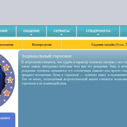
ЕНИЯ
ОБЩЕНИЕ
СЕРВИСЫ
СПЕЦПРОЕКТЫ
романтия
Нумерология
Гадания онлайн
(Руны, 
Зодиакальный гороскоп
В астрологии считается, что судьба и характер человека связаны с его 
каких знаках находились небесные тела при его рождении. Знак, в ко
рождения человека, называется его «солнечным знаком» или просто «зн
придают положению Луны в гороскопе — лунному знаку, и положению
Тем не менее, полноценный астрологический анализ считается возмож
гороскопа и их взаимодействия.
укажите