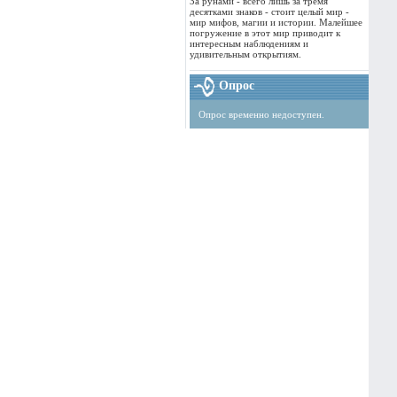
За рунами - всего лишь за тремя
десятками знаков - стоит целый мир -
мир мифов, магии и истории. Малейшее
погружение в этот мир приводит к
интересным наблюдениям и
удивительным открытиям.
Опрос
Опрос временно недоступен.