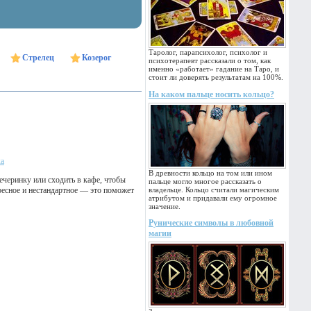
Таролог, парапсихолог, психолог и
Стрелец
Козерог
психотерапевт рассказали о том, как
именно «работает» гадание на Таро, и
стоит ли доверять результатам на 100%.
На каком пальце носить кольцо?
ка
В древности кольцо на том или ином
ечеринку или сходить в кафе, чтобы
пальце могло многое рассказать о
ресное и нестандартное — это поможет
владельце. Кольцо считали магическим
атрибутом и придавали ему огромное
значение.
Рунические символы в любовной
магии