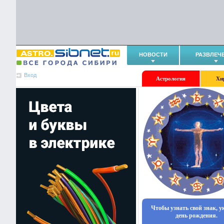
НОВОСТИ
РАЗВЛЕЧ
Вход
Астрология
Хи
Чтобы узнать свой знак, 
день рождения.