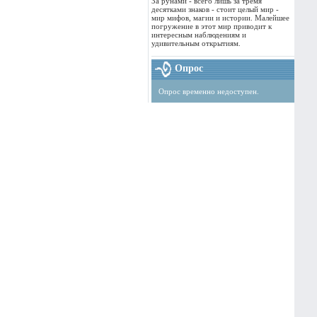
За рунами - всего лишь за тремя
десятками знаков - стоит целый мир -
мир мифов, магии и истории. Малейшее
погружение в этот мир приводит к
интересным наблюдениям и
удивительным открытиям.
Опрос
Опрос временно недоступен.