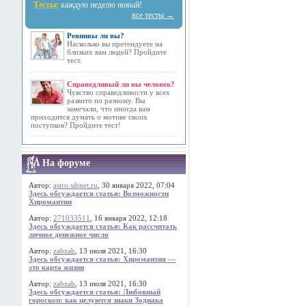
Тесты:
каждую неделю новый!
все тесты →
Ревнивы ли вы?
Насколько вы претендуете на
близких вам людей? Пройдите
тест.
Справедливый ли вы человек?
Чувство справедливости у всех
развито по разному. Вы
замечали, что иногда вам
приходится думать о мотиве своих
поступков? Пройдите тест!
На форуме
Автор:
astro.sibnet.ru
, 30 января 2022, 07:04
Здесь обсуждается статья: Возможности
Хиромантии
Автор:
271033511
, 16 января 2022, 12:18
Здесь обсуждается статья: Как рассчитать
личное денежное число
Автор:
zabzab
, 13 июля 2021, 16:30
Здесь обсуждается статья: Хиромантия —
это карта жизни
Автор:
zabzab
, 13 июля 2021, 16:30
Здесь обсуждается статья: Любовный
гороскоп: как целуются знаки Зодиака