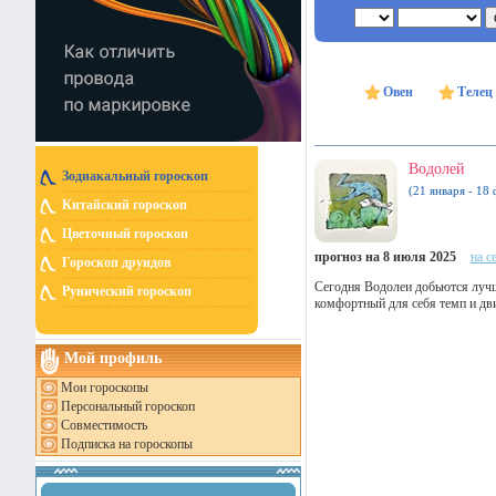
Овен
Телец
Водолей
Зодиакальный гороскоп
(21 января - 18 
Китайский гороскоп
Цветочный гороскоп
прогноз на 8 июля 2025
на с
Гороскоп друидов
Сегодня Водолеи добьются лучши
Рунический гороскоп
комфортный для себя темп и дви
Мой профиль
Мои гороскопы
Персональный гороскоп
Совместимость
Подписка на гороскопы