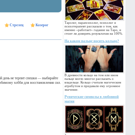
Таролог, парапсихолог, психолог и
Стрелец
Козерог
психотерапевт рассказали о том, как
именно «работает» гадание на Таро, и
стоит ли доверять результатам на 100%.
На каком пальце носить кольцо?
В древности кольцо на том или ином
ий день не терпит спешки — выбирайте
пальце могло многое рассказать о
любимому хобби для восстановления сил.
владельце. Кольцо считали магическим
атрибутом и придавали ему огромное
значение.
Рунические символы в любовной
магии