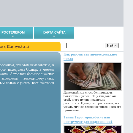
РОСТЕЛЕКОМ
КАРТА САЙТА
Таро, Шар судьбы…)
Как рассчитать личное денежное
число
гороскопом, при этом немаловажно, в
тором находилось Солнце, в момент
аком». Астрологи большое значение
 асцендента — восходящему знаку.
ным только с учётом всех факторов
Денежный код способен привлечь
богатство и успех. Но у каждого он
свой, и его нужно правильно
рассчитать. Нумеролог рассказала, как
узнать личное денежное число и как его
применять.
Тайна Таро: мракобесие или
инструмент для подсознания?