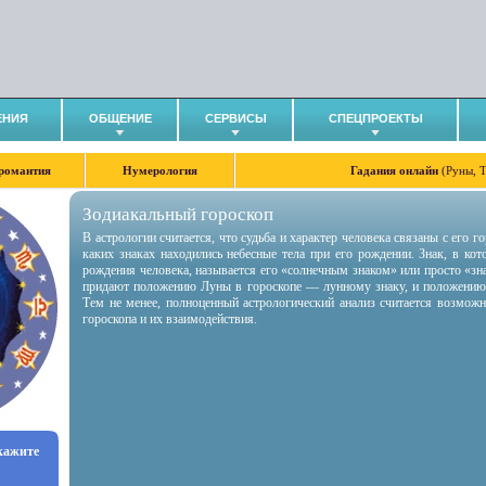
ЕНИЯ
ОБЩЕНИЕ
СЕРВИСЫ
СПЕЦПРОЕКТЫ
романтия
Нумерология
Гадания онлайн
(Руны, 
Зодиакальный гороскоп
В астрологии считается, что судьба и характер человека связаны с его 
каких знаках находились небесные тела при его рождении. Знак, в ко
рождения человека, называется его «солнечным знаком» или просто «зн
придают положению Луны в гороскопе — лунному знаку, и положению
Тем не менее, полноценный астрологический анализ считается возмож
гороскопа и их взаимодействия.
укажите