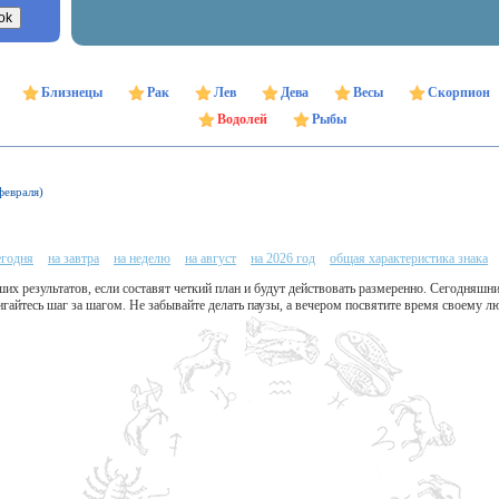
Близнецы
Рак
Лев
Дева
Весы
Скорпион
Водолей
Рыбы
февраля)
егодня
на завтра
на неделю
на август
на 2026 год
общая характеристика знака
х результатов, если составят четкий план и будут действовать размеренно. Сегодняшн
гайтесь шаг за шагом. Не забывайте делать паузы, а вечером посвятите время своему 