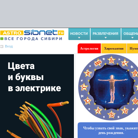
НОВОСТИ
РАЗВЛЕЧЕНИЯ
ОБЩЕН
Вход
Астрология
Хиромантия
Нуме
Чтобы узнать свой знак, укажит
день рождения.