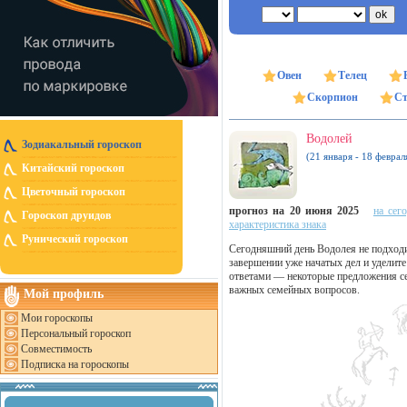
Овен
Телец
Скорпион
Ст
Водолей
Зодиакальный гороскоп
(21 января - 18 феврал
Китайский гороскоп
Цветочный гороскоп
прогноз на 20 июня 2025
на сег
Гороскоп друидов
характеристика знака
Рунический гороскоп
Сегодняшний день Водолея не подходи
завершении уже начатых дел и уделит
ответами — некоторые предложения се
важных семейных вопросов.
Мой профиль
Мои гороскопы
Персональный гороскоп
Совместимость
Подписка на гороскопы