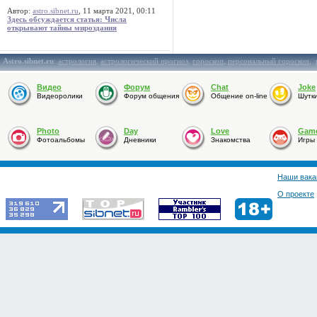
Автор:
astro.sibnet.ru
, 11 марта 2021, 00:11
Здесь обсуждается статья: Числа
открывают тайны мироздания
Astro.sibnet.ru
:
астрология
,
астрологический прогноз
,
гороскоп
,
персональный гороскоп
,
Видео
Форум
Chat
Joke
Видеоролики
Форум общения
Общение on-line
Шутк
Photo
Day
Love
Gam
Фотоальбомы
Дневники
Знакомства
Игры
Наши вака
О проекте