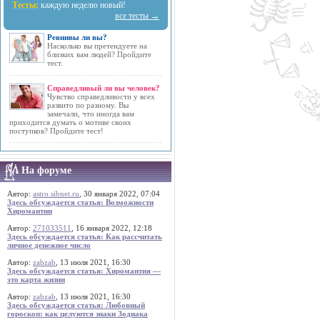
Тесты:
каждую неделю новый!
все тесты →
Ревнивы ли вы?
Насколько вы претендуете на
близких вам людей? Пройдите
тест.
Справедливый ли вы человек?
Чувство справедливости у всех
развито по разному. Вы
замечали, что иногда вам
приходится думать о мотиве своих
поступков? Пройдите тест!
На форуме
Автор:
astro.sibnet.ru
, 30 января 2022, 07:04
Здесь обсуждается статья: Возможности
Хиромантии
Автор:
271033511
, 16 января 2022, 12:18
Здесь обсуждается статья: Как рассчитать
личное денежное число
Автор:
zabzab
, 13 июля 2021, 16:30
Здесь обсуждается статья: Хиромантия —
это карта жизни
Автор:
zabzab
, 13 июля 2021, 16:30
Здесь обсуждается статья: Любовный
гороскоп: как целуются знаки Зодиака