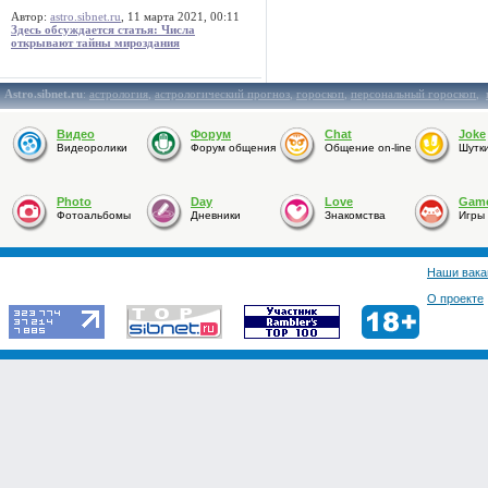
Автор:
astro.sibnet.ru
, 11 марта 2021, 00:11
Здесь обсуждается статья: Числа
открывают тайны мироздания
Astro.sibnet.ru
:
астрология
,
астрологический прогноз
,
гороскоп
,
персональный гороскоп
,
Видео
Форум
Chat
Joke
Видеоролики
Форум общения
Общение on-line
Шутк
Photo
Day
Love
Gam
Фотоальбомы
Дневники
Знакомства
Игры
Наши вака
О проекте