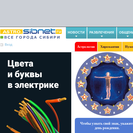
НОВОСТИ
РАЗВЛЕЧЕНИЯ
ОБЩЕН
Вход
Астрология
Хиромантия
Нуме
Чтобы узнать свой знак, укажит
день рождения.