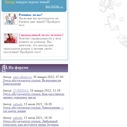
Тесты:
каждую неделю новый!
все тесты →
Ревнивы ли вы?
Насколько вы претендуете на
близких вам людей? Пройдите
тест.
Справедливый ли вы человек?
Чувство справедливости у всех
развито по разному. Вы
замечали, что иногда вам
приходится думать о мотиве своих
поступков? Пройдите тест!
На форуме
Автор:
astro.sibnet.ru
, 30 января 2022, 07:04
Здесь обсуждается статья: Возможности
Хиромантии
Автор:
271033511
, 16 января 2022, 12:18
Здесь обсуждается статья: Как рассчитать
личное денежное число
Автор:
zabzab
, 13 июля 2021, 16:30
Здесь обсуждается статья: Хиромантия —
это карта жизни
Автор:
zabzab
, 13 июля 2021, 16:30
Здесь обсуждается статья: Любовный
гороскоп: как целуются знаки Зодиака