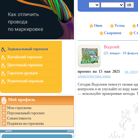
Овен
Телец
Скорпион
Ст
Водолей
Зодиакальный гороскоп
(21 января - 18 феврал
Китайский гороскоп
Цветочный гороскоп
прогноз на 15 мая 2025
на сего
Гороскоп друидов
характеристика знака
Рунический гороскоп
Сегодня Водолеям помогут свежие иде
контролем и не упускайте из виду важ
— используйте проверенные методы. То
Мой профиль
Мои гороскопы
Персональный гороскоп
Совместимость
Подписка на гороскопы