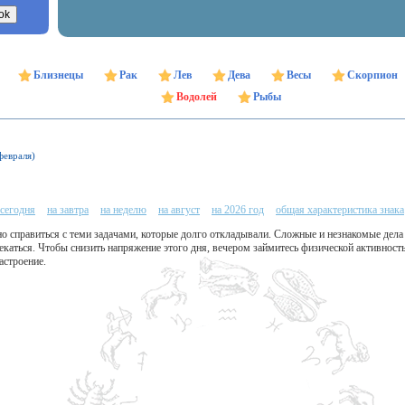
Близнецы
Рак
Лев
Дева
Весы
Скорпион
Водолей
Рыбы
февраля)
 сегодня
на завтра
на неделю
на август
на 2026 год
общая характеристика знака
 справиться с теми задачами, которые долго откладывали. Сложные и незнакомые дела 
екаться. Чтобы снизить напряжение этого дня, вечером займитесь физической активност
астроение.