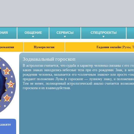
ЕНИЯ
ОБЩЕНИЕ
СЕРВИСЫ
СПЕЦПРОЕКТЫ
романтия
Нумерология
Гадания онлайн
(Руны, 
Зодиакальный гороскоп
В астрологии считается, что судьба и характер человека связаны с его 
каких знаках находились небесные тела при его рождении. Знак, в ко
рождения человека, называется его «солнечным знаком» или просто «зн
придают положению Луны в гороскопе — лунному знаку, и положению
Тем не менее, полноценный астрологический анализ считается возмож
гороскопа и их взаимодействия.
укажите