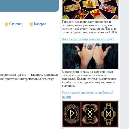
Таролог, парапсихолог, психолог и
Стрелец
Козерог
психотерапевт рассказали о том, как
именно «работает» гадание на Таро, и
стоит ли доверять результатам на 100%.
На каком пальце носить кольцо?
В древности кольцо на том или ином
не должны пугать — главное, двигаться
пальце могло многое рассказать о
ью: прогулка или тренировка помогут
владельце. Кольцо считали магическим
атрибутом и придавали ему огромное
значение.
Рунические символы в любовной
магии