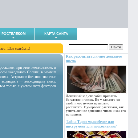
РОСТЕЛЕКОМ
КАРТА САЙТА
Таро, Шар судьбы…)
Как рассчитать личное денежное
число
гороскопом, при этом немаловажно, в
тором находилось Солнце, в момент
аком». Астрологи большое значение
 асцендента — восходящему знаку.
ным только с учётом всех факторов
Денежный код способен привлечь
богатство и успех. Но у каждого он
свой, и его нужно правильно
рассчитать. Нумеролог рассказала, как
узнать личное денежное число и как его
применять.
Тайна Таро: мракобесие или
инструмент для подсознания?