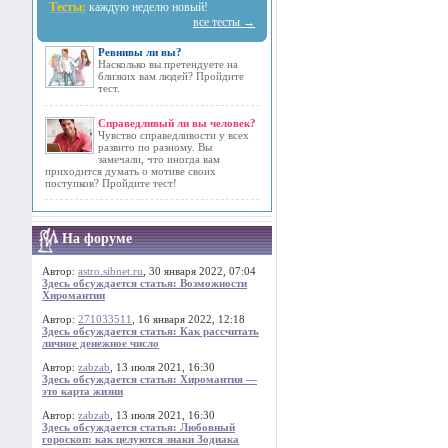
Тесты:
каждую неделю новый!
все тесты →
Ревнивы ли вы?
Насколько вы претендуете на
близких вам людей? Пройдите
тест.
Справедливый ли вы человек?
Чувство справедливости у всех
развито по разному. Вы
замечали, что иногда вам
приходится думать о мотиве своих
поступков? Пройдите тест!
На форуме
Автор:
astro.sibnet.ru
, 30 января 2022, 07:04
Здесь обсуждается статья: Возможности
Хиромантии
Автор:
271033511
, 16 января 2022, 12:18
Здесь обсуждается статья: Как рассчитать
личное денежное число
Автор:
zabzab
, 13 июля 2021, 16:30
Здесь обсуждается статья: Хиромантия —
это карта жизни
Автор:
zabzab
, 13 июля 2021, 16:30
Здесь обсуждается статья: Любовный
гороскоп: как целуются знаки Зодиака