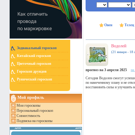
Овен
Телец
Водолей
Зодиакальный гороскоп
(21 января - 18 
Китайский гороскоп
Цветочный гороскоп
прогноз на 3 апреля 2025
на
Гороскоп друидов
Сегодня Водолеи смогут успешно
Рунический гороскоп
по намеченному плану и не отвл
восстановить силы и улучшить н
Мой профиль
Мои гороскопы
Персональный гороскоп
Совместимость
Подписка на гороскопы