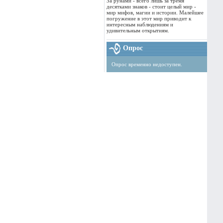
За рунами - всего лишь за тремя
десятками знаков - стоит целый мир -
мир мифов, магии и истории. Малейшее
погружение в этот мир приводит к
интересным наблюдениям и
удивительным открытиям.
Опрос
Опрос временно недоступен.