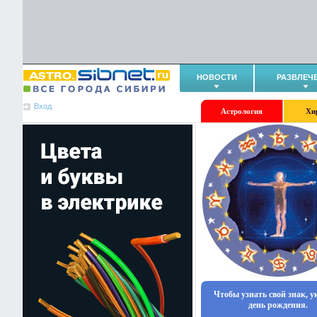
НОВОСТИ
РАЗВЛЕЧ
Вход
Астрология
Хи
Чтобы узнать свой знак, 
день рождения.