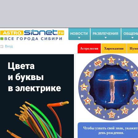
НОВОСТИ
РАЗВЛЕЧЕНИЯ
ОБЩЕН
Вход
Астрология
Хиромантия
Нуме
Чтобы узнать свой знак, укажит
день рождения.