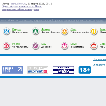
Автор:
astro.sibnet.ru
, 11 марта 2021, 00:11
Здесь обсуждается статья: Числа
открывают тайны мироздания
Astro.sibnet.ru
:
астрология
,
астрологический прогноз
,
гороскоп
,
персональный гороскоп
,
Видео
Форум
Chat
Joke
Видеоролики
Форум общения
Общение on-line
Шутк
Photo
Day
Love
Gam
Фотоальбомы
Дневники
Знакомства
Игры
Наши вака
О проекте