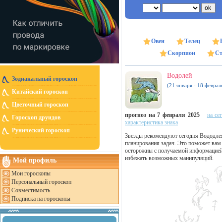
Овен
Телец
Скорпион
Ст
Водолей
Зодиакальный гороскоп
(21 января - 18 феврал
Китайский гороскоп
Цветочный гороскоп
прогноз на 7 февраля 2025
на се
Гороскоп друидов
характеристика знака
Рунический гороскоп
Звезды рекомендуют сегодня Вододлеям
планирования задач. Это поможет вам 
осторожны с получаемой информацией:
избежать возможных манипуляций.
Мой профиль
Мои гороскопы
Персональный гороскоп
Совместимость
Подписка на гороскопы