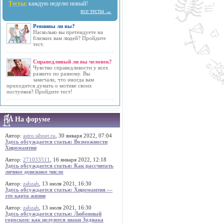
Тесты:
каждую неделю новый!
все тесты →
Ревнивы ли вы?
Насколько вы претендуете на
близких вам людей? Пройдите
тест.
Справедливый ли вы человек?
Чувство справедливости у всех
развито по разному. Вы
замечали, что иногда вам
приходится думать о мотиве своих
поступков? Пройдите тест!
На форуме
Автор:
astro.sibnet.ru
, 30 января 2022, 07:04
Здесь обсуждается статья: Возможности
Хиромантии
Автор:
271033511
, 16 января 2022, 12:18
Здесь обсуждается статья: Как рассчитать
личное денежное число
Автор:
zabzab
, 13 июля 2021, 16:30
Здесь обсуждается статья: Хиромантия —
это карта жизни
Автор:
zabzab
, 13 июля 2021, 16:30
Здесь обсуждается статья: Любовный
гороскоп: как целуются знаки Зодиака