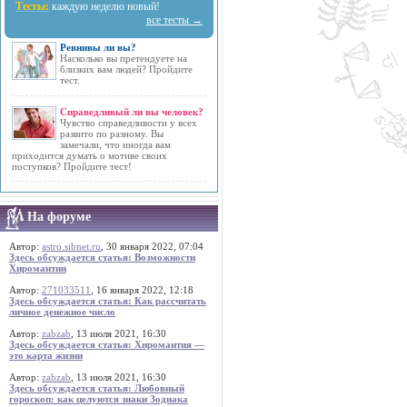
Тесты:
каждую неделю новый!
все тесты →
Ревнивы ли вы?
Насколько вы претендуете на
близких вам людей? Пройдите
тест.
Справедливый ли вы человек?
Чувство справедливости у всех
развито по разному. Вы
замечали, что иногда вам
приходится думать о мотиве своих
поступков? Пройдите тест!
На форуме
Автор:
astro.sibnet.ru
, 30 января 2022, 07:04
Здесь обсуждается статья: Возможности
Хиромантии
Автор:
271033511
, 16 января 2022, 12:18
Здесь обсуждается статья: Как рассчитать
личное денежное число
Автор:
zabzab
, 13 июля 2021, 16:30
Здесь обсуждается статья: Хиромантия —
это карта жизни
Автор:
zabzab
, 13 июля 2021, 16:30
Здесь обсуждается статья: Любовный
гороскоп: как целуются знаки Зодиака