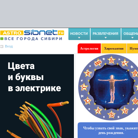
НОВОСТИ
РАЗВЛЕЧЕНИЯ
ОБЩЕН
Вход
Астрология
Хиромантия
Нуме
Чтобы узнать свой знак, укажит
день рождения.