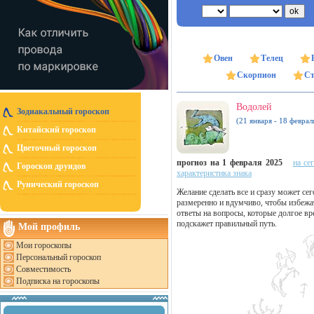
Овен
Телец
Скорпион
Ст
Водолей
Зодиакальный гороскоп
(21 января - 18 феврал
Китайский гороскоп
Цветочный гороскоп
прогноз на 1 февраля 2025
на се
Гороскоп друидов
характеристика знака
Рунический гороскоп
Желание сделать все и сразу может се
размеренно и вдумчиво, чтобы избежа
ответы на вопросы, которые долгое в
подскажет правильный путь.
Мой профиль
Мои гороскопы
Персональный гороскоп
Совместимость
Подписка на гороскопы