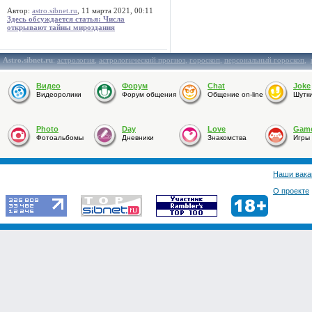
Автор:
astro.sibnet.ru
, 11 марта 2021, 00:11
Здесь обсуждается статья: Числа
открывают тайны мироздания
Astro.sibnet.ru
:
астрология
,
астрологический прогноз
,
гороскоп
,
персональный гороскоп
,
Видео
Форум
Chat
Joke
Видеоролики
Форум общения
Общение on-line
Шутк
Photo
Day
Love
Gam
Фотоальбомы
Дневники
Знакомства
Игры
Наши вака
О проекте