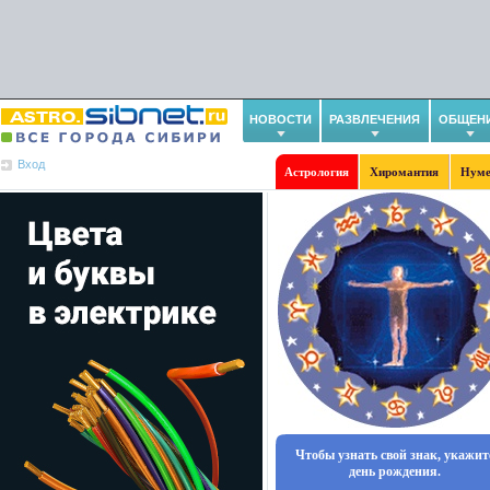
НОВОСТИ
РАЗВЛЕЧЕНИЯ
ОБЩЕН
Вход
Астрология
Хиромантия
Нуме
Чтобы узнать свой знак, укажит
день рождения.