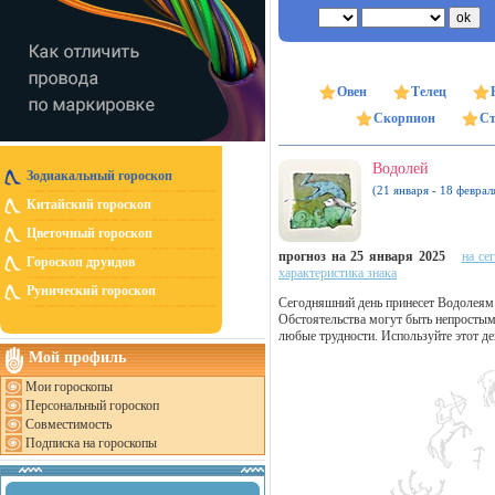
Овен
Телец
Скорпион
Ст
Водолей
Зодиакальный гороскоп
(21 января - 18 феврал
Китайский гороскоп
Цветочный гороскоп
прогноз на 25 января 2025
на се
Гороскоп друидов
характеристика знака
Рунический гороскоп
Сегодняшний день принесет Водолеям 
Обстоятельства могут быть непростым
любые трудности. Используйте этот де
Мой профиль
Мои гороскопы
Персональный гороскоп
Совместимость
Подписка на гороскопы