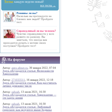
Тесты:
каждую неделю новый!
все тесты →
Ревнивы ли вы?
Насколько вы претендуете на
близких вам людей? Пройдите
тест.
Справедливый ли вы человек?
Чувство справедливости у всех
развито по разному. Вы
замечали, что иногда вам
приходится думать о мотиве своих
поступков? Пройдите тест!
На форуме
Автор:
astro.sibnet.ru
, 30 января 2022, 07:04
Здесь обсуждается статья: Возможности
Хиромантии
Автор:
271033511
, 16 января 2022, 12:18
Здесь обсуждается статья: Как рассчитать
личное денежное число
Автор:
zabzab
, 13 июля 2021, 16:30
Здесь обсуждается статья: Хиромантия —
это карта жизни
Автор:
zabzab
, 13 июля 2021, 16:30
Здесь обсуждается статья: Любовный
гороскоп: как целуются знаки Зодиака