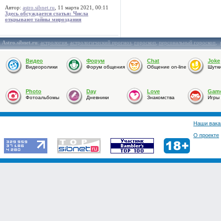
Автор:
astro.sibnet.ru
, 11 марта 2021, 00:11
Здесь обсуждается статья: Числа
открывают тайны мироздания
Astro.sibnet.ru
:
астрология
,
астрологический прогноз
,
гороскоп
,
персональный гороскоп
,
Видео
Форум
Chat
Joke
Видеоролики
Форум общения
Общение on-line
Шутк
Photo
Day
Love
Gam
Фотоальбомы
Дневники
Знакомства
Игры
Наши вака
О проекте