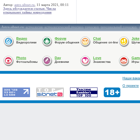
Автор:
astro.sibnet.ru
, 11 марта 2021, 00:11
Здесь обсуждается статья: Числа
открывают тайны мироздания
Astro.sibnet.ru
:
астрология
,
астрологический прогноз
,
гороскоп
,
персональный гороскоп
,
Видео
Форум
Chat
Joke
Видеоролики
Форум общения
Общение on-line
Шутк
Photo
Day
Love
Gam
Фотоальбомы
Дневники
Знакомства
Игры
Наши вака
О проекте