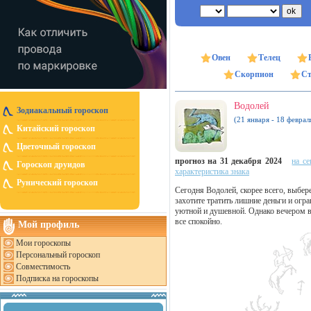
Овен
Телец
Скорпион
Ст
Водолей
Зодиакальный гороскоп
(21 января - 18 феврал
Китайский гороскоп
Цветочный гороскоп
прогноз на 31 декабря 2024
на се
Гороскоп друидов
характеристика знака
Рунический гороскоп
Сегодня Водолей, скорее всего, выбер
захотите тратить лишние деньги и огр
уютной и душевной. Однако вечером 
все спокойно.
Мой профиль
Мои гороскопы
Персональный гороскоп
Совместимость
Подписка на гороскопы