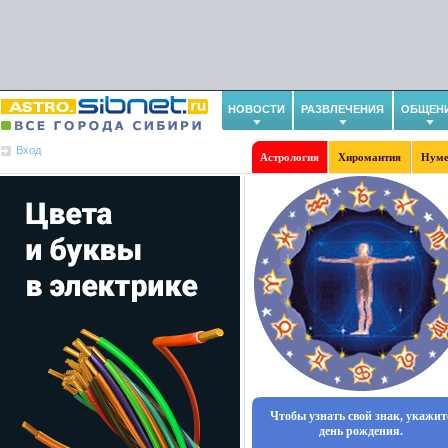
НОВОСТИ
РАЗВЛЕЧЕНИЯ
ОБЩЕН
Вход
Астрология
Хиромантия
Нуме
Чтобы узнать свой знак, укажит
день рождения.