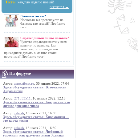
Тесты:
каждую неделю новый!
все тесты →
Ревнивы ли вы?
Насколько вы претендуете на
близких вам людей? Пройдите
тест.
Справедливый ли вы человек?
Чувство справедливости у всех
развито по разному. Вы
замечали, что иногда вам
приходится думать о мотиве своих
поступков? Пройдите тест!
На форуме
Автор:
astro.sibnet.ru
, 30 января 2022, 07:04
Здесь обсуждается статья: Возможности
Хиромантии
Автор:
271033511
, 16 января 2022, 12:18
Здесь обсуждается статья: Как рассчитать
личное денежное число
Автор:
zabzab
, 13 июля 2021, 16:30
Здесь обсуждается статья: Хиромантия —
это карта жизни
Автор:
zabzab
, 13 июля 2021, 16:30
Здесь обсуждается статья: Любовный
гороскоп: как целуются знаки Зодиака