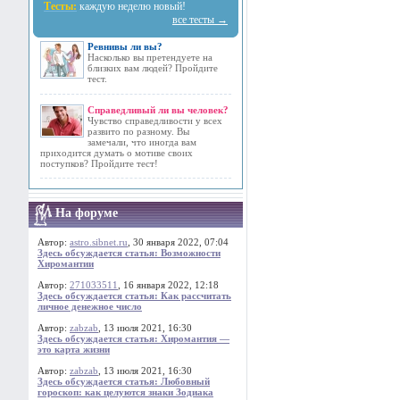
Тесты:
каждую неделю новый!
все тесты →
Ревнивы ли вы?
Насколько вы претендуете на
близких вам людей? Пройдите
тест.
Справедливый ли вы человек?
Чувство справедливости у всех
развито по разному. Вы
замечали, что иногда вам
приходится думать о мотиве своих
поступков? Пройдите тест!
На форуме
Автор:
astro.sibnet.ru
, 30 января 2022, 07:04
Здесь обсуждается статья: Возможности
Хиромантии
Автор:
271033511
, 16 января 2022, 12:18
Здесь обсуждается статья: Как рассчитать
личное денежное число
Автор:
zabzab
, 13 июля 2021, 16:30
Здесь обсуждается статья: Хиромантия —
это карта жизни
Автор:
zabzab
, 13 июля 2021, 16:30
Здесь обсуждается статья: Любовный
гороскоп: как целуются знаки Зодиака