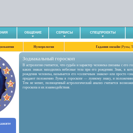
ЕНИЯ
ОБЩЕНИЕ
СЕРВИСЫ
СПЕЦПРОЕКТЫ
романтия
Нумерология
Гадания онлайн
(Руны, 
Зодиакальный гороскоп
В астрологии считается, что судьба и характер человека связаны с его 
каких знаках находились небесные тела при его рождении. Знак, в ко
рождения человека, называется его «солнечным знаком» или просто «зн
придают положению Луны в гороскопе — лунному знаку, и положению
Тем не менее, полноценный астрологический анализ считается возмож
гороскопа и их взаимодействия.
укажите