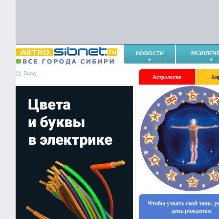
НОВОСТИ
РАЗВЛЕЧ
Вход
Астрология
Хи
Чтобы узнать свой знак, 
день рождения.