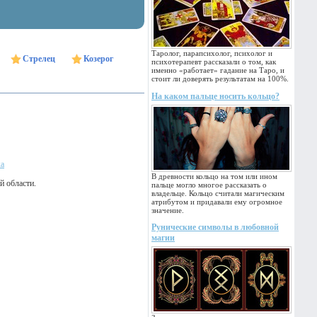
Таролог, парапсихолог, психолог и
Стрелец
Козерог
психотерапевт рассказали о том, как
именно «работает» гадание на Таро, и
стоит ли доверять результатам на 100%.
На каком пальце носить кольцо?
ка
В древности кольцо на том или ином
й области.
пальце могло многое рассказать о
владельце. Кольцо считали магическим
атрибутом и придавали ему огромное
значение.
Рунические символы в любовной
магии