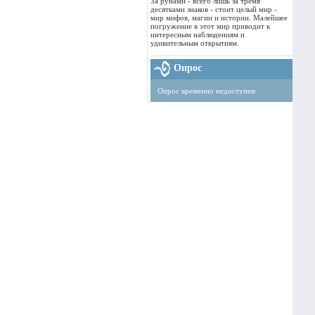
За рунами - всего лишь за тремя
десятками знаков - стоит целый мир -
мир мифов, магии и истории. Малейшее
погружение в этот мир приводит к
интересным наблюдениям и
удивительным открытиям.
Опрос
Опрос временно недоступен.