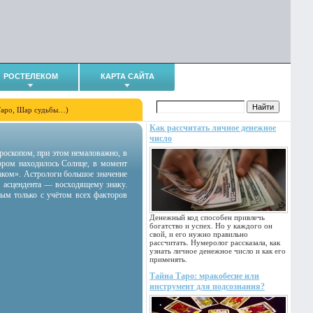
РОСТЕЛЕКОМ
КАРТА САЙТА
Таро, Шар судьбы…)
Как рассчитать личное денежное
число
гороскопом, при этом немаловажно, в
тором находилось Солнце, в момент
аком». Астрологи большое значение
 асцендента — восходящему знаку.
ным только с учётом всех факторов
Денежный код способен привлечь
богатство и успех. Но у каждого он
свой, и его нужно правильно
рассчитать. Нумеролог рассказала, как
узнать личное денежное число и как его
применять.
Тайна Таро: мракобесие или
инструмент для подсознания?