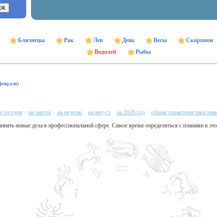
Близнецы
Рак
Лев
Дева
Весы
Скорпион
Водолей
Рыбы
февраля)
а сегодня
на завтра
на неделю
на август
на 2026 год
общая характеристика зна
чинать новые дела в профессиональной сфере. Самое время определяться с планами в это