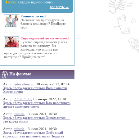
Тесты:
каждую неделю новый!
все тесты →
Ревнивы ли вы?
Насколько вы претендуете на
близких вам людей? Пройдите
тест.
Справедливый ли вы человек?
Чувство справедливости у всех
развито по разному. Вы
замечали, что иногда вам
приходится думать о мотиве своих
поступков? Пройдите тест!
На форуме
Автор:
astro.sibnet.ru
, 30 января 2022, 07:04
Здесь обсуждается статья: Возможности
Хиромантии
Автор:
271033511
, 16 января 2022, 12:18
Здесь обсуждается статья: Как рассчитать
личное денежное число
Автор:
zabzab
, 13 июля 2021, 16:30
Здесь обсуждается статья: Хиромантия —
это карта жизни
Автор:
zabzab
, 13 июля 2021, 16:30
Здесь обсуждается статья: Любовный
гороскоп: как целуются знаки Зодиака