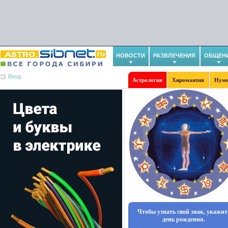
НОВОСТИ
РАЗВЛЕЧЕНИЯ
ОБЩЕН
Вход
Астрология
Хиромантия
Нуме
Чтобы узнать свой знак, укажит
день рождения.