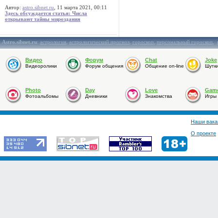
Автор:
astro.sibnet.ru
, 11 марта 2021, 00:11
Здесь обсуждается статья: Числа
открывают тайны мироздания
Astro.sibnet.ru
:
астрология
,
астрологический прогноз
,
гороскоп
,
персональный гороскоп
,
Видео
Форум
Chat
Joke
Видеоролики
Форум общения
Общение on-line
Шутк
Photo
Day
Love
Gam
Фотоальбомы
Дневники
Знакомства
Игры
Наши вака
О проекте