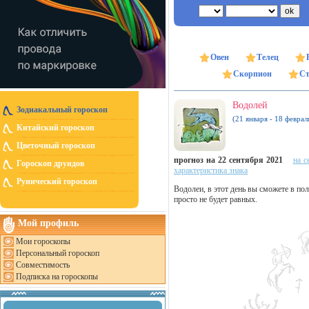
Овен
Телец
Скорпион
Ст
Водолей
Зодиакальный гороскоп
(21 января - 18 феврал
Китайский гороскоп
Цветочный гороскоп
прогноз на 22 сентября 2021
на с
Гороскоп друидов
характеристика знака
Рунический гороскоп
Водолеи, в этот день вы сможете в по
просто не будет равных.
Мой профиль
Мои гороскопы
Персональный гороскоп
Совместимость
Подписка на гороскопы