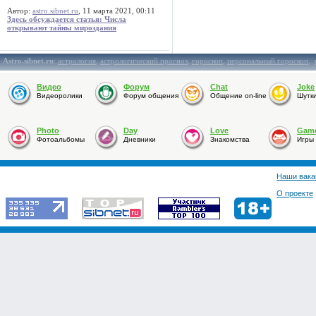
Автор:
astro.sibnet.ru
, 11 марта 2021, 00:11
Здесь обсуждается статья: Числа
открывают тайны мироздания
Astro.sibnet.ru
:
астрология
,
астрологический прогноз
,
гороскоп
,
персональный гороскоп
,
Видео
Форум
Chat
Joke
Видеоролики
Форум общения
Общение on-line
Шутк
Photo
Day
Love
Gam
Фотоальбомы
Дневники
Знакомства
Игры
Наши вака
О проекте