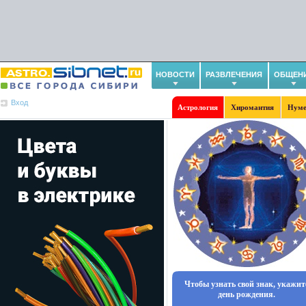
НОВОСТИ
РАЗВЛЕЧЕНИЯ
ОБЩЕН
Вход
Астрология
Хиромантия
Нуме
Чтобы узнать свой знак, укажит
день рождения.