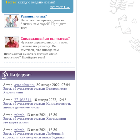
Тесты:
каждую неделю новый!
все тесты →
Ревнивы ли вы?
Насколько вы претендуете на
близких вам людей? Пройдите
тест.
Справедливый ли вы человек?
Чувство справедливости у всех
развито по разному. Вы
замечали, что иногда вам
приходится думать о мотиве своих
поступков? Пройдите тест!
На форуме
Автор:
astro.sibnet.ru
, 30 января 2022, 07:04
Здесь обсуждается статья: Возможности
Хиромантии
Автор:
271033511
, 16 января 2022, 12:18
Здесь обсуждается статья: Как рассчитать
личное денежное число
Автор:
zabzab
, 13 июля 2021, 16:30
Здесь обсуждается статья: Хиромантия —
это карта жизни
Автор:
zabzab
, 13 июля 2021, 16:30
Здесь обсуждается статья: Любовный
гороскоп: как целуются знаки Зодиака