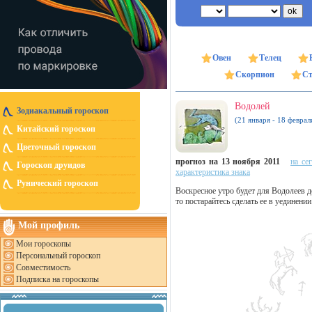
Овен
Телец
Скорпион
Ст
Водолей
Зодиакальный гороскоп
(21 января - 18 феврал
Китайский гороскоп
Цветочный гороскоп
прогноз на 13 ноября 2011
на се
Гороскоп друидов
характеристика знака
Рунический гороскоп
Воскресное утро будет для Водолеев 
то постарайтесь сделать ее в уединен
Мой профиль
Мои гороскопы
Персональный гороскоп
Совместимость
Подписка на гороскопы