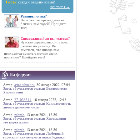
Тесты:
каждую неделю новый!
все тесты →
Ревнивы ли вы?
Насколько вы претендуете на
близких вам людей? Пройдите
тест.
Справедливый ли вы человек?
Чувство справедливости у всех
развито по разному. Вы
замечали, что иногда вам
приходится думать о мотиве своих
поступков? Пройдите тест!
На форуме
Автор:
astro.sibnet.ru
, 30 января 2022, 07:04
Здесь обсуждается статья: Возможности
Хиромантии
Автор:
271033511
, 16 января 2022, 12:18
Здесь обсуждается статья: Как рассчитать
личное денежное число
Автор:
zabzab
, 13 июля 2021, 16:30
Здесь обсуждается статья: Хиромантия —
это карта жизни
Автор:
zabzab
, 13 июля 2021, 16:30
Здесь обсуждается статья: Любовный
гороскоп: как целуются знаки Зодиака