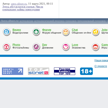
Автор:
astro.sibnet.ru
, 11 марта 2021, 00:11
Здесь обсуждается статья: Числа
открывают тайны мироздания
Astro.sibnet.ru
:
астрология
,
астрологический прогноз
,
гороскоп
,
персональный гороскоп
,
Видео
Форум
Chat
Joke
Видеоролики
Форум общения
Общение on-line
Шутк
Photo
Day
Love
Gam
Фотоальбомы
Дневники
Знакомства
Игры
Наши вака
О проекте