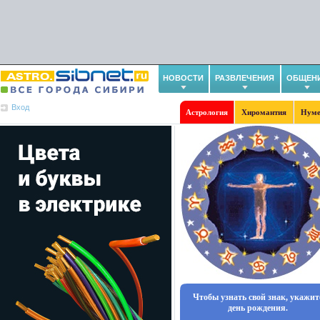
НОВОСТИ
РАЗВЛЕЧЕНИЯ
ОБЩЕН
Вход
Астрология
Хиромантия
Нуме
Чтобы узнать свой знак, укажит
день рождения.