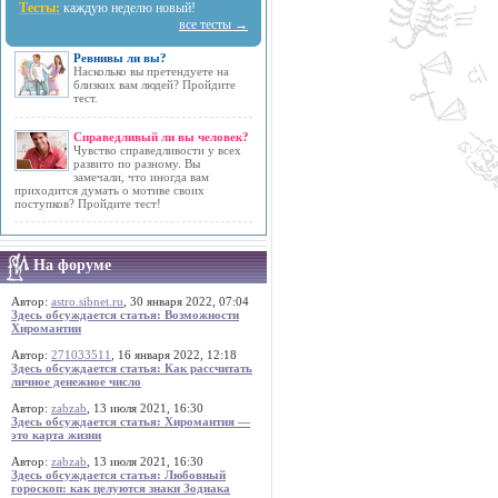
Тесты:
каждую неделю новый!
все тесты →
Ревнивы ли вы?
Насколько вы претендуете на
близких вам людей? Пройдите
тест.
Справедливый ли вы человек?
Чувство справедливости у всех
развито по разному. Вы
замечали, что иногда вам
приходится думать о мотиве своих
поступков? Пройдите тест!
На форуме
Автор:
astro.sibnet.ru
, 30 января 2022, 07:04
Здесь обсуждается статья: Возможности
Хиромантии
Автор:
271033511
, 16 января 2022, 12:18
Здесь обсуждается статья: Как рассчитать
личное денежное число
Автор:
zabzab
, 13 июля 2021, 16:30
Здесь обсуждается статья: Хиромантия —
это карта жизни
Автор:
zabzab
, 13 июля 2021, 16:30
Здесь обсуждается статья: Любовный
гороскоп: как целуются знаки Зодиака