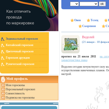
Овен
Телец
Скорпион
Ст
Водолей
Зодиакальный гороскоп
(21 января - 18 феврал
Китайский гороскоп
Цветочный гороскоп
прогноз на 21 июля 2011
на сег
Гороскоп друидов
характеристика знака
Рунический гороскоп
Водолеи сегодня почувствуют силу ко
осуществления намеченных планов. Ос
настрой.
Мой профиль
Мои гороскопы
Персональный гороскоп
Совместимость
Подписка на гороскопы