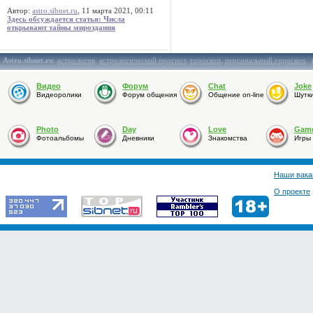
Автор:
astro.sibnet.ru
, 11 марта 2021, 00:11
Здесь обсуждается статья: Числа
открывают тайны мироздания
Astro.sibnet.ru
:
астрология
,
астрологический прогноз
,
гороскоп
,
персональный гороскоп
,
Видео
Форум
Chat
Joke
Видеоролики
Форум общения
Общение on-line
Шутк
Photo
Day
Love
Gam
Фотоальбомы
Дневники
Знакомства
Игры
Наши вака
О проекте