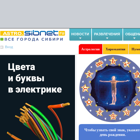
НОВОСТИ
РАЗВЛЕЧЕНИЯ
ОБЩЕН
Вход
Астрология
Хиромантия
Нуме
Чтобы узнать свой знак, укажит
день рождения.