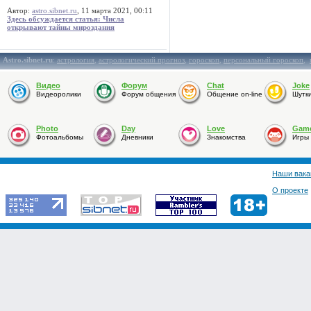
Автор:
astro.sibnet.ru
, 11 марта 2021, 00:11
Здесь обсуждается статья: Числа
открывают тайны мироздания
Astro.sibnet.ru
:
астрология
,
астрологический прогноз
,
гороскоп
,
персональный гороскоп
,
Видео
Форум
Chat
Joke
Видеоролики
Форум общения
Общение on-line
Шутк
Photo
Day
Love
Gam
Фотоальбомы
Дневники
Знакомства
Игры
Наши вака
О проекте