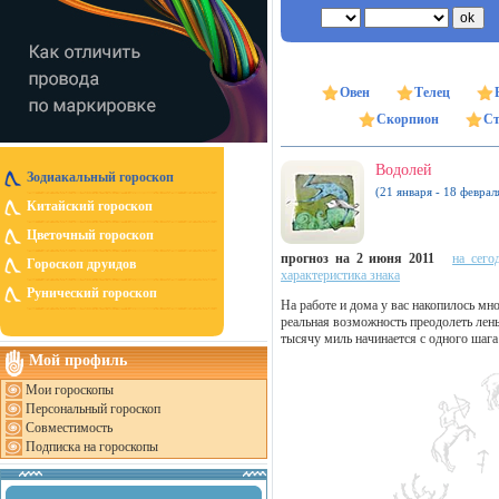
Овен
Телец
Скорпион
Ст
Водолей
Зодиакальный гороскоп
(21 января - 18 феврал
Китайский гороскоп
Цветочный гороскоп
прогноз на 2 июня 2011
на сего
Гороскоп друидов
характеристика знака
Рунический гороскоп
На работе и дома у вас накопилось мн
реальная возможность преодолеть лень
тысячу миль начинается с одного шага
Мой профиль
Мои гороскопы
Персональный гороскоп
Совместимость
Подписка на гороскопы