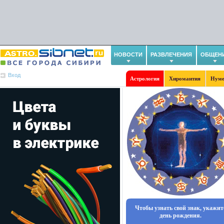
НОВОСТИ
РАЗВЛЕЧЕНИЯ
ОБЩЕН
Вход
Астрология
Хиромантия
Нуме
Чтобы узнать свой знак, укажит
день рождения.