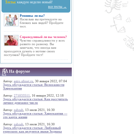
Тесты:
каждую неделю новый!
все тесты →
Ревнивы ли вы?
Насколько вы претендуете на
близких вам людей? Пройдите
тест.
Справедливый ли вы человек?
Чувство справедливости у всех
развито по разному. Вы
замечали, что иногда вам
приходится думать о мотиве своих
поступков? Пройдите тест!
На форуме
Автор:
astro.sibnet.ru
, 30 января 2022, 07:04
Здесь обсуждается статья: Возможности
Хиромантии
Автор:
271033511
, 16 января 2022, 12:18
Здесь обсуждается статья: Как рассчитать
личное денежное число
Автор:
zabzab
, 13 июля 2021, 16:30
Здесь обсуждается статья: Хиромантия —
это карта жизни
Автор:
zabzab
, 13 июля 2021, 16:30
Здесь обсуждается статья: Любовный
гороскоп: как целуются знаки Зодиака