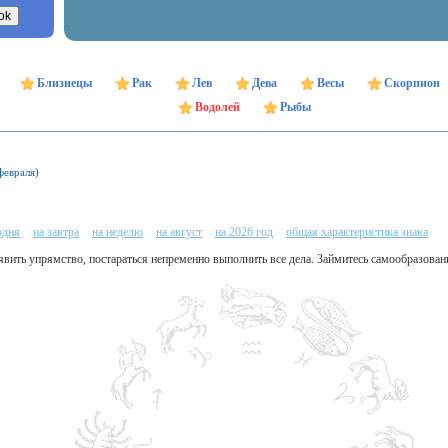
Близнецы
Рак
Лев
Дева
Весы
Скорпион
Водолей
Рыбы
февраля)
одня
на завтра
на неделю
на август
на 2026 год
общая характеристика знака
явить упрямство, постараться непременно выполнить все дела. Займитесь самообразова