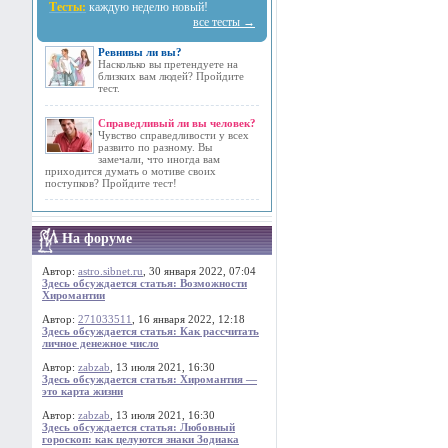
Тесты:
каждую неделю новый!
все тесты →
Ревнивы ли вы?
Насколько вы претендуете на
близких вам людей? Пройдите
тест.
Справедливый ли вы человек?
Чувство справедливости у всех
развито по разному. Вы
замечали, что иногда вам
приходится думать о мотиве своих
поступков? Пройдите тест!
На форуме
Автор:
astro.sibnet.ru
, 30 января 2022, 07:04
Здесь обсуждается статья: Возможности
Хиромантии
Автор:
271033511
, 16 января 2022, 12:18
Здесь обсуждается статья: Как рассчитать
личное денежное число
Автор:
zabzab
, 13 июля 2021, 16:30
Здесь обсуждается статья: Хиромантия —
это карта жизни
Автор:
zabzab
, 13 июля 2021, 16:30
Здесь обсуждается статья: Любовный
гороскоп: как целуются знаки Зодиака