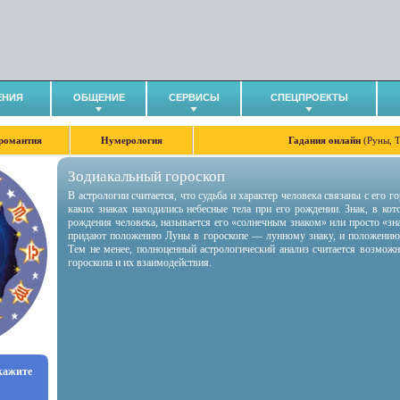
ЕНИЯ
ОБЩЕНИЕ
СЕРВИСЫ
СПЕЦПРОЕКТЫ
романтия
Нумерология
Гадания онлайн
(Руны, 
Зодиакальный гороскоп
В астрологии считается, что судьба и характер человека связаны с его 
каких знаках находились небесные тела при его рождении. Знак, в ко
рождения человека, называется его «солнечным знаком» или просто «зн
придают положению Луны в гороскопе — лунному знаку, и положению
Тем не менее, полноценный астрологический анализ считается возмож
гороскопа и их взаимодействия.
укажите