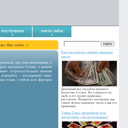
РОСТЕЛЕКОМ
КАРТА САЙТА
Таро, Шар судьбы…)
Как рассчитать личное денежное
число
гороскопом, при этом немаловажно, в
тором находилось Солнце, в момент
аком». Астрологи большое значение
 асцендента — восходящему знаку.
ным только с учётом всех факторов
Денежный код способен привлечь
богатство и успех. Но у каждого он
свой, и его нужно правильно
рассчитать. Нумеролог рассказала, как
узнать личное денежное число и как его
применять.
Тайна Таро: мракобесие или
инструмент для подсознания?