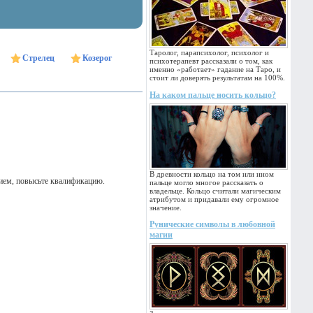
Таролог, парапсихолог, психолог и
Стрелец
Козерог
психотерапевт рассказали о том, как
именно «работает» гадание на Таро, и
стоит ли доверять результатам на 100%.
На каком пальце носить кольцо?
В древности кольцо на том или ином
нием, повысьте квалификацию.
пальце могло многое рассказать о
владельце. Кольцо считали магическим
атрибутом и придавали ему огромное
значение.
Рунические символы в любовной
магии