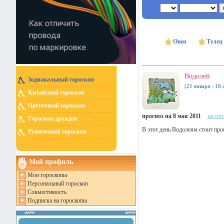
Овен
Телец
Водолей
Зодиакальный гороскоп
(21 января - 18 
Китайский гороскоп
Цветочный гороскоп
прогноз на 8 мая 2011
на сег
Гороскоп друидов
В этот день Водолеям стоит про
Рунический гороскоп
Мой профиль
Мои гороскопы
Персональный гороскоп
Совместимость
Подписка на гороскопы