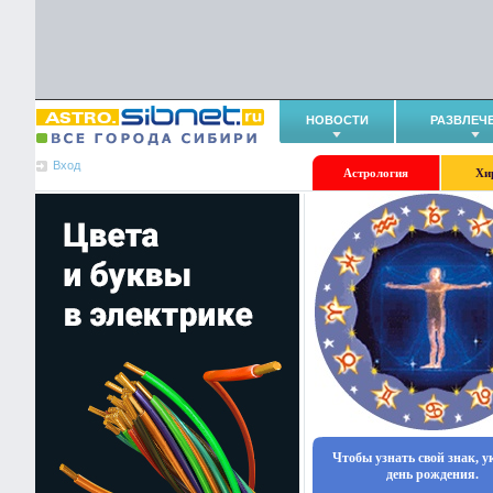
НОВОСТИ
РАЗВЛЕЧ
Вход
Астрология
Хи
Чтобы узнать свой знак, 
день рождения.