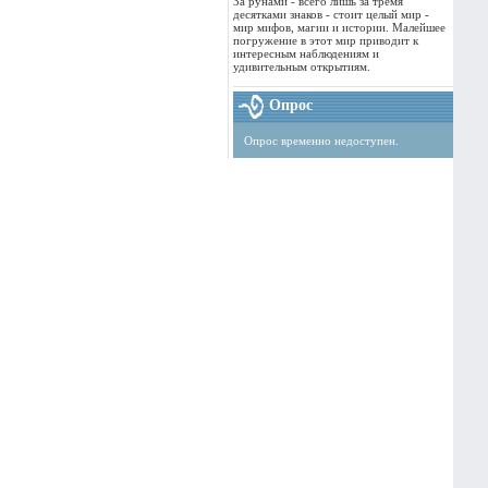
За рунами - всего лишь за тремя
десятками знаков - стоит целый мир -
мир мифов, магии и истории. Малейшее
погружение в этот мир приводит к
интересным наблюдениям и
удивительным открытиям.
Опрос
Опрос временно недоступен.