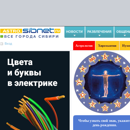
НОВОСТИ
РАЗВЛЕЧЕНИЯ
ОБЩЕН
Вход
Астрология
Хиромантия
Нуме
Чтобы узнать свой знак, укажит
день рождения.