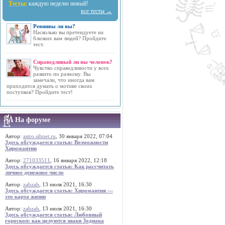
Тесты:
каждую неделю новый!
все тесты →
Ревнивы ли вы?
Насколько вы претендуете на
близких вам людей? Пройдите
тест.
Справедливый ли вы человек?
Чувство справедливости у всех
развито по разному. Вы
замечали, что иногда вам
приходится думать о мотиве своих
поступков? Пройдите тест!
На форуме
Автор:
astro.sibnet.ru
, 30 января 2022, 07:04
Здесь обсуждается статья: Возможности
Хиромантии
Автор:
271033511
, 16 января 2022, 12:18
Здесь обсуждается статья: Как рассчитать
личное денежное число
Автор:
zabzab
, 13 июля 2021, 16:30
Здесь обсуждается статья: Хиромантия —
это карта жизни
Автор:
zabzab
, 13 июля 2021, 16:30
Здесь обсуждается статья: Любовный
гороскоп: как целуются знаки Зодиака