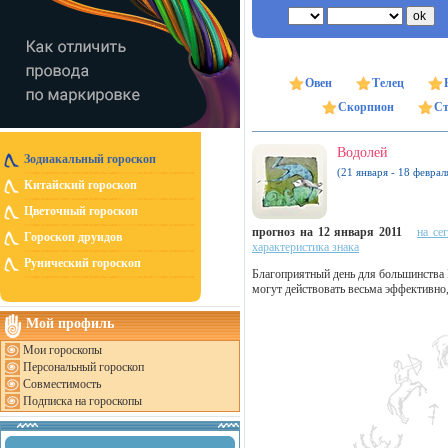
Овен
Телец
Скорпион
Ст
Водолей
Зодиакальный гороскоп
(21 января - 18 феврал
Китайский гороскоп
Цветочный гороскоп
прогноз на 12 января 2011
на се
Гороскоп друидов
характеристика знака
Рунический гороскоп
Благоприятный день для большинства 
могут действовать весьма эффективно,
Мой профиль
Мои гороскопы
Персональный гороскоп
Совместимость
Подписка на гороскопы