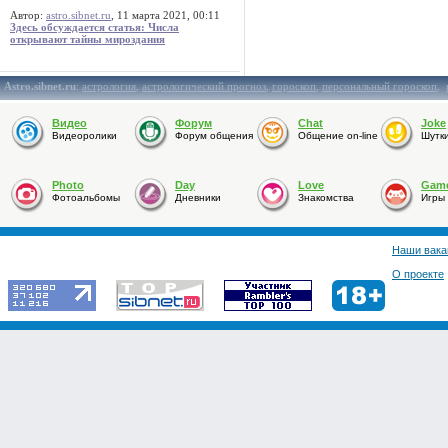
Автор:
astro.sibnet.ru
, 11 марта 2021, 00:11
Здесь обсуждается статья: Числа
открывают тайны мироздания
Astro.sibnet.ru
:
астрология
,
астрологический прогноз
,
гороскоп
,
персональный гороскоп
,
Видео
Форум
Chat
Joke
Видеоролики
Форум общения
Общение on-line
Шутк
Photo
Day
Love
Gam
Фотоальбомы
Дневники
Знакомства
Игры
Наши вака
О проекте