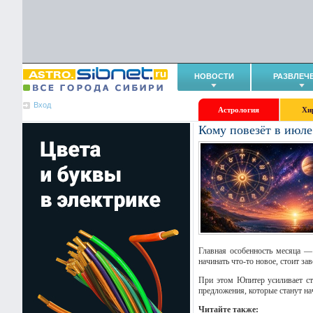
НОВОСТИ
РАЗВЛЕЧ
Вход
Астрология
Хи
Кому повезёт в июле
Главная особенность месяца —
начинать что-то новое, стоит з
При этом Юпитер усиливает ст
предложения, которые станут н
Читайте также: