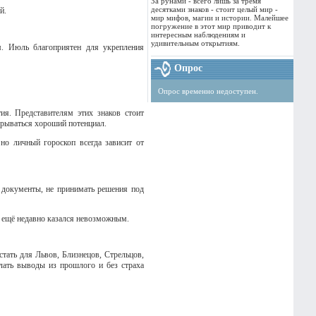
За рунами - всего лишь за тремя
десятками знаков - стоит целый мир -
й.
мир мифов, магии и истории. Малейшее
погружение в этот мир приводит к
интересным наблюдениям и
удивительным открытиям.
м. Июль благоприятен для укрепления
Опрос
Опрос временно недоступен.
ия. Представителям этих знаков стоит
крываться хороший потенциал.
но личный гороскоп всегда зависит от
 документы, не принимать решения под
й ещё недавно казался невозможным.
тать для Львов, Близнецов, Стрельцов,
елать выводы из прошлого и без страха