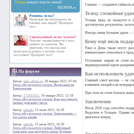
Тесты:
каждую неделю новый!
Главное — сохранять гибкость и
все тесты →
Телец: спокойная уда
Ревнивы ли вы?
Насколько вы претендуете на
Тельцы вряд ли окажутся в ц
близких вам людей? Пройдите
достигнутых результатов, полез
тест.
Иногда самая большая удача — э
Справедливый ли вы человек?
Чувство справедливости у всех
Кому ещё июль подар
развито по разному. Вы
замечали, что иногда вам
Раки и Девы также могут расс
приходится думать о мотиве своих
внимательнее относиться к пре
поступков? Пройдите тест!
Остальным знакам не стоит во
индивидуальной карты рождени
На форуме
Как использовать уда
Главный совет месяца — не сп
Автор:
astro.sibnet.ru
, 30 января 2022, 07:04
влиянием эмоций и не игнориро
Здесь обсуждается статья: Возможности
Хиромантии
При этом не стоит бояться нов
Автор:
271033511
, 16 января 2022, 12:18
Здесь обсуждается статья: Как рассчитать
Заключение
личное денежное число
Июль 2026 года способен подар
Автор:
zabzab
, 13 июля 2021, 16:30
Водолеев и Тельцов. Однако на
Здесь обсуждается статья: Хиромантия —
двигаться вперёд.
это карта жизни
Автор:
zabzab
, 13 июля 2021, 16:30
Здесь обсуждается статья: Любовный
гороскоп: как целуются знаки Зодиака