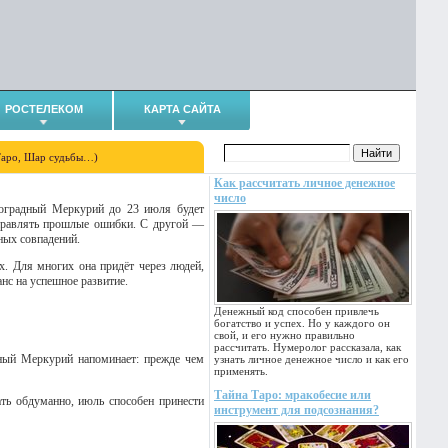
РОСТЕЛЕКОМ
КАРТА САЙТА
Таро, Шар судьбы…)
Как рассчитать личное денежное
число
роградный Меркурий до 23 июля будет
справлять прошлые ошибки. С другой —
ных совпадений.
х. Для многих она придёт через людей,
нс на успешное развитие.
Денежный код способен привлечь
богатство и успех. Но у каждого он
свой, и его нужно правильно
рассчитать. Нумеролог рассказала, как
дный Меркурий напоминает: прежде чем
узнать личное денежное число и как его
применять.
Тайна Таро: мракобесие или
ть обдуманно, июль способен принести
инструмент для подсознания?