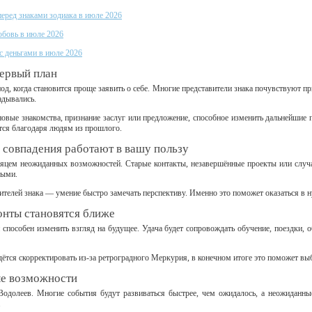
еред знаками зодиака в июле 2026
юбовь в июле 2026
 с деньгами в июле 2026
первый план
д, когда становится проще заявить о себе. Многие представители знака почувствуют пр
адывались.
новые знакомства, признание заслуг или предложение, способное изменить дальнейшие 
ся благодаря людям из прошлого.
 совпадения работают в вашу пользу
сяцем неожиданных возможностей. Старые контакты, незавершённые проекты или случа
тыми.
ителей знака — умение быстро замечать перспективу. Именно это поможет оказаться в 
онты становятся ближе
 способен изменить взгляд на будущее. Удача будет сопровождать обучение, поездки, 
ётся скорректировать из-за ретроградного Меркурия, в конечном итоге это поможет выб
е возможности
одолеев. Многие события будут развиваться быстрее, чем ожидалось, а неожиданны
.