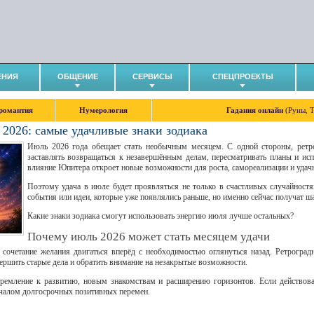
ЕНИЯ
ОБЩЕНИЕ
СЕРВИСЫ
СПЕЦПРОЕКТЫ
романтия
Нумерология
Гадания онлайн
(Руны, 
 2026: самые удачливые знаки зодиака
Июль 2026 года обещает стать необычным месяцем. С одной стороны, рет
заставлять возвращаться к незавершённым делам, пересматривать планы и и
влияние Юпитера откроет новые возможности для роста, самореализации и удач
Поэтому удача в июле будет проявляться не только в счастливых случайностя
события или идеи, которые уже появлялись раньше, но именно сейчас получат ша
Какие знаки зодиака смогут использовать энергию июля лучше остальных?
Почему июль 2026 может стать месяцем удачи
 сочетание желания двигаться вперёд с необходимостью оглянуться назад. Ретрогра
авершить старые дела и обратить внимание на незакрытые возможности.
ремление к развитию, новым знакомствам и расширению горизонтов. Если действова
ачалом долгосрочных позитивных перемен.