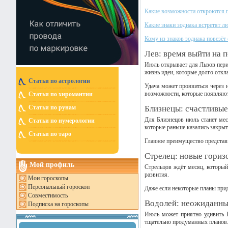
Какие возможности откроются п
Какие знаки зодиака встретят л
Кому из знаков зодиака повезёт
Лев: время выйти на 
Июль открывает для Львов перио
жизнь идеи, которые долго откл
Статьи по астрологии
Удача может проявиться через 
возможности, которые появляют
Статьи по хиромантии
Близнецы: счастливые
Статьи по рунам
Для Близнецов июль станет ме
Статьи по нумерологии
которые раньше казались закры
Статьи по таро
Главное преимущество представ
Стрелец: новые гориз
Мой профиль
Стрельцов ждёт месяц, который
развития.
Мои гороскопы
Персональный гороскоп
Даже если некоторые планы прид
Совместимость
Водолей: неожиданны
Подписка на гороскопы
Июль может приятно удивить В
тщательно продуманных планов