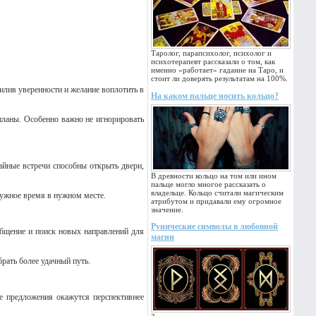
Таролог, парапсихолог, психолог и
психотерапевт рассказали о том, как
именно «работает» гадание на Таро, и
стоит ли доверять результатам на 100%.
илив уверенности и желание воплотить в
На каком пальце носить кольцо?
планы. Особенно важно не игнорировать
йные встречи способны открыть двери,
В древности кольцо на том или ином
пальце могло многое рассказать о
владельце. Кольцо считали магическим
нужное время в нужном месте.
атрибутом и придавали ему огромное
значение.
Рунические символы в любовной
общение и поиск новых направлений для
магии
рать более удачный путь.
е предложения окажутся перспективнее