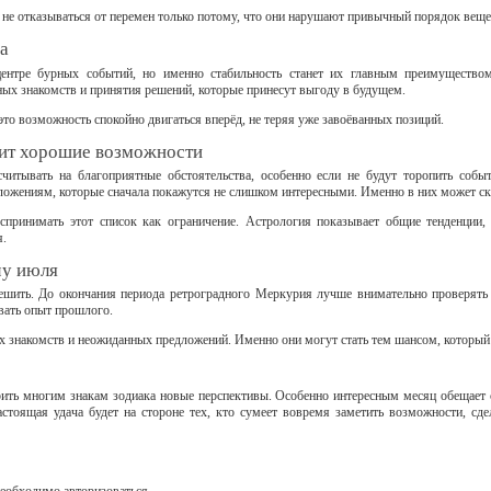
 не отказываться от перемен только потому, что они нарушают привычный порядок веще
ча
ентре бурных событий, но именно стабильность станет их главным преимущество
ных знакомств и принятия решений, которые принесут выгоду в будущем.
то возможность спокойно двигаться вперёд, не теряя уже завоёванных позиций.
ит хорошие возможности
читывать на благоприятные обстоятельства, особенно если не будут торопить событ
дложениям, которые сначала покажутся не слишком интересными. Именно в них может с
спринимать этот список как ограничение. Астрология показывает общие тенденции, 
я.
чу июля
ешить. До окончания периода ретроградного Меркурия лучше внимательно проверять
вать опыт прошлого.
ых знакомств и неожиданных предложений. Именно они могут стать тем шансом, которы
ить многим знакам зодиака новые перспективы. Особенно интересным месяц обещает с
стоящая удача будет на стороне тех, кто сумеет вовремя заметить возможности, сд